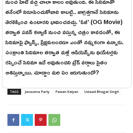
నుంచి హిట్ వచ్చి చాలా కాలం అవుతుంది. ఈ సినిమాతో
తనేంటో నిరూపించుకోవాలి కాబట్టి.. జాగ్రత్తగానే సినిమాను
తెరకెక్కించి ఉంటారని భావించవచ్చు. ‘ఓజీ’ (OG Movie)
తర్వాత పవన్ కళ్యాణ్ నుంచి వస్తున్న చిత్రం కావడంతో, ఈ
సినిమాపై ఫ్యాన్స్, ప్రేక్షకులందరూ ఎంతో నమ్మకంగా ఉన్నారు.
సంక్రాంతి సినిమాల తర్వాత మళ్లీ ఆడియెన్స్‌ను థియేటర్లకు
రప్పించే సినిమా ఇదే అవుతుందని ట్రేడ్ వర్గాలు సైతం
ఆశిస్తున్నాయి. చూద్దాం మరి ఏం జరుగుతుందో?
TAGS
Janasena Party
Pawan Kalyan
Ustaad Bhagat Singh