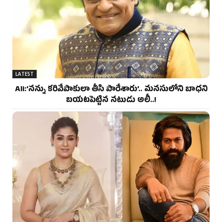
LATEST
Ali:‘నన్ను కరివేపాకులా తీసి పారేశారు’.. మనసులోని బాధని
బయటపెట్టిన నటుడు అలీ..!