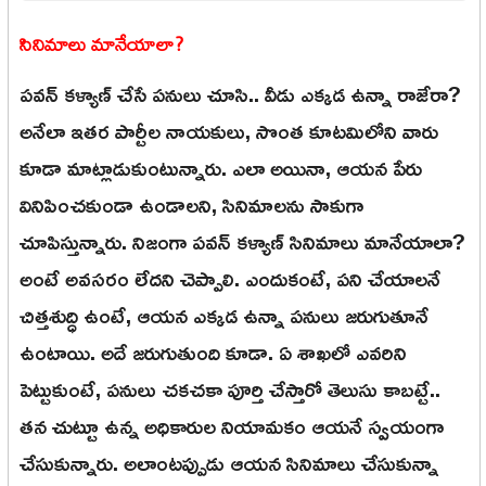
సినిమాలు మానేయాలా?
పవన్ కళ్యాణ్ చేసే పనులు చూసి.. వీడు ఎక్కడ ఉన్నా రాజేరా?
అనేలా ఇతర పార్టీల నాయకులు, సొంత కూటమిలోని వారు
కూడా మాట్లాడుకుంటున్నారు. ఎలా అయినా, ఆయన పేరు
వినిపించకుండా ఉండాలని, సినిమాలను సాకుగా
చూపిస్తున్నారు. నిజంగా పవన్ కళ్యాణ్ సినిమాలు మానేయాలా?
అంటే అవసరం లేదని చెప్పాలి. ఎందుకంటే, పని చేయాలనే
చిత్తశుద్ధి ఉంటే, ఆయన ఎక్కడ ఉన్నా పనులు జరుగుతూనే
ఉంటాయి. అదే జరుగుతుంది కూడా. ఏ శాఖలో ఎవరిని
పెట్టుకుంటే, పనులు చకచకా పూర్తి చేస్తారో తెలుసు కాబట్టే..
తన చుట్టూ ఉన్న అధికారుల నియామకం ఆయనే స్వయంగా
చేసుకున్నారు. అలాంటప్పుడు ఆయన సినిమాలు చేసుకున్నా