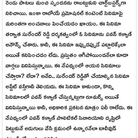
రెండు పాటలు మంచి స్పందనను రాబట్టుకుని చార్ట్‌బస్టర్స్‌‌గా
నిలిచాయి. ఇంకా రాబోయే ప్రమోషనల్ కంటెంట్ సినిమాపై
మరింతగా అంచనాలు పెంచేయడం ఖాయం. ఈ సినిమా
తర్వాత సురేందర్ రెడ్డి దర్శకత్వంలో ఓ సినిమాను పవన్ కళ్యాణ్
అనౌన్స్ చేశారు. కానీ, ఈ సినిమా ఇప్పుడప్పుడే పట్టాలెక్కేలా
అయితే కనిపించడం లేదు. ప్రస్తుతం ఆగిపోయిందనేలా కూడా
వార్తలు వినిపిస్తున్నాయి. ఈ నేపథ్యంలో ఆయన సినిమాలు
చేస్తారా? లేదా? అనేది.. సురేందర్ రెడ్డితో చేయాల్సిన సినిమా
అప్డేట్ వస్తేగానీ తెలియదు. ఈ సినిమా కాకుండా, కొన్ని
సినిమాలలో పవన్ కళ్యాణ్ చేస్తున్నట్లుగా రూమర్స్ అయితే
వినిపిస్తున్నాయి కానీ, అధికారిక ప్రకటన మాత్రం ఏదీ రాలేదు. ఈ
నేపథ్యంలో పవన్ కళ్యాణ్ పొలిటికల్ సినారియోని దృష్టిలో
పెట్టుకునే అడుగులు వేసే క్రమంలో ఉన్నారనేలా టాలీవుడ్