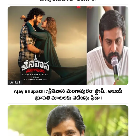
వెనక్కి తీసుకుందో తెలుసా..?
LATEST
Ajay Bhupathi :‘శ్రీనివాస మంగాపురం’ ఫ్లాప్.. అజయ్
భూపతి మాటలకు నెటిజన్లు ఫిదా!