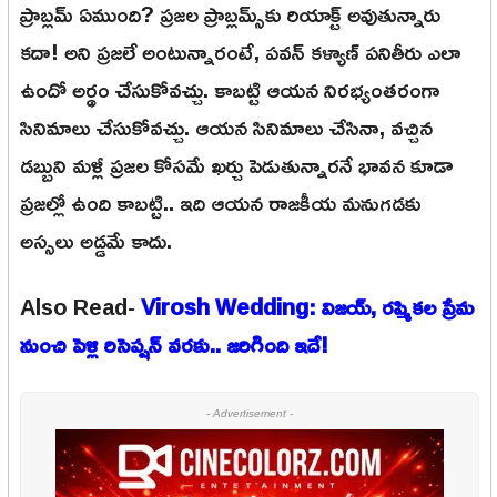
ప్రాబ్లమ్ ఏముంది? ప్రజల ప్రాబ్లమ్స్‌కు రియాక్ట్ అవుతున్నారు
కదా! అని ప్రజలే అంటున్నారంటే, పవన్ కళ్యాణ్ పనితీరు ఎలా
ఉందో అర్థం చేసుకోవచ్చు. కాబట్టి ఆయన నిరభ్యంతరంగా
సినిమాలు చేసుకోవచ్చు. ఆయన సినిమాలు చేసినా, వచ్చిన
డబ్బుని మళ్లీ ప్రజల కోసమే ఖర్చు పెడుతున్నారనే భావన కూడా
ప్రజల్లో ఉంది కాబట్టి.. ఇది ఆయన రాజకీయ మనుగడకు
అస్సలు అడ్డమే కాదు.
Also Read-
Virosh Wedding: విజయ్, రష్మికల ప్రేమ
నుంచి పెళ్లి రిసెప్షన్ వరకు.. జరిగింది ఇదే!
- Advertisement -