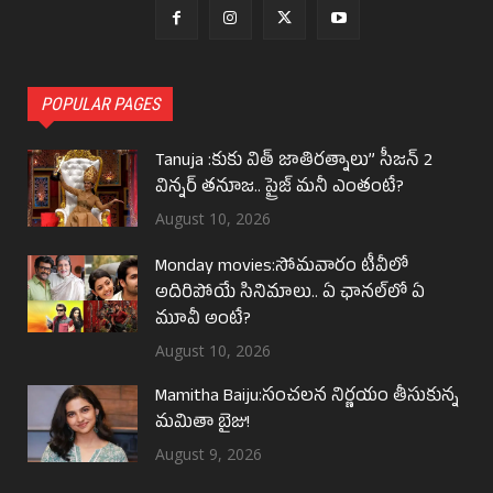
POPULAR PAGES
Tanuja :కుకు విత్ జాతిరత్నాలు” సీజన్ 2
విన్నర్ తనూజ.. ప్రైజ్ మనీ ఎంతంటే?
August 10, 2026
Monday movies:సోమవారం టీవీలో
అదిరిపోయే సినిమాలు.. ఏ ఛానల్‌లో ఏ
మూవీ అంటే?
August 10, 2026
Mamitha Baiju:సంచలన నిర్ణయం తీసుకున్న
మమితా బైజు!
August 9, 2026