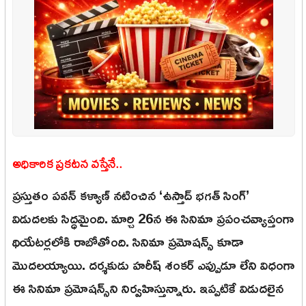
అధికారిక ప్రకటన వస్తేనే..
ప్రస్తుతం పవన్ కళ్యాణ్ నటించిన ‘ఉస్తాద్ భగత్ సింగ్’
విడుదలకు సిద్ధమైంది. మార్చి 26న ఈ సినిమా ప్రపంచవ్యాప్తంగా
థియేటర్లలోకి రాబోతోంది. సినిమా ప్రమోషన్స్ కూడా
మొదలయ్యాయి. దర్శకుడు హరీష్ శంకర్ ఎప్పుడూ లేని విధంగా
ఈ సినిమా ప్రమోషన్స్‌ని నిర్వహిస్తున్నారు. ఇప్పటికే విడుదలైన