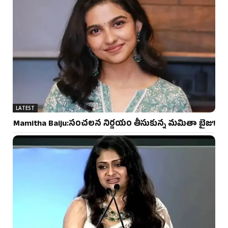
LATEST
Mamitha Baiju:సంచలన నిర్ణయం తీసుకున్న మమితా బైజు!