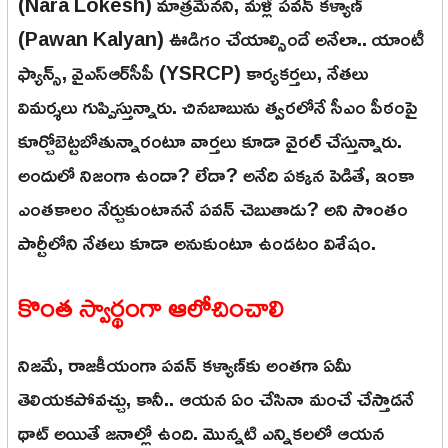
(Nara Lokesh) మాత్రమేనని, మళ్లీ పవన్ కళ్యాణ్
(Pawan Kalyan) ఊడిగం చేయాల్సిందే అనేలా.. యాంటీ
ఫ్యాన్స్, వైఎస్ఆర్‌సీపీ (YSRCP) కార్యకర్తలు, నేతలు
విమర్శలు గుప్పిస్తున్నారు. చినబాబును త్వరలోనే సీఎం పీఠంపై
కూర్చోబెట్టబోతున్నారంటూ వార్తలు కూడా వైరల్ చేస్తున్నారు.
అందులో నిజంగా ఉందా? లేదా? అనేది పక్కన పెడితే, ఇంకా
ఎంతకాలం నేర్చుకుంటాననే పవన్ చెబుతాడు? అని సొంతం
పార్టీలోని నేతలు కూడా అనుకుంటూ ఉండటం విశేషం.
కొంత స్వార్థంగా ఆలోచించాలి
నిజమే, రాజకీయంగా పవన్ కళ్యాణ్‌కు అంతగా ఏమీ
తెలియకపోవచ్చు, కానీ.. ఆయన ఏం చేసినా మంచే చేస్తాడనే
థాట్ అయితే జనాల్లో ఉంది. మొన్నటి ఎన్నికలలో ఆయన