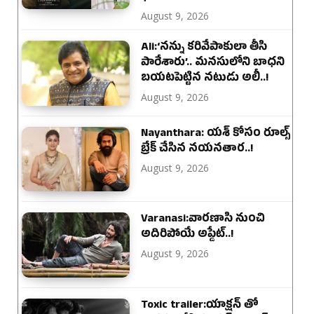
August 9, 2026
Ali:‘నన్ను కరివేపాకులా తీసి
పారేశారు’.. మనసులోని బాధని
బయటపెట్టిన నటుడు అలీ..!
August 9, 2026
Nayanthara: యశ్ కోసం రూల్స్
బ్రేక్ చేసిన నయనతార..!
August 9, 2026
Varanasi:వారణాసి నుంచి
అదిరిపోయే అప్డేట్..!
August 9, 2026
Toxic trailer:యాక్షన్ తో