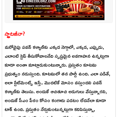
స్ట్రాటజీనా?
మరోవైపు పవన్ కళ్యాణ్‌కు ఎక్కడ నెగ్గాలో, ఎక్కడ, ఎప్పుడు,
ఎలాంటి స్టెప్ తీసుకోవాలనేది స్పష్టమైన అవగాహన ఉన్నట్లుగా
కూడా అంతా మాట్లాడుకుంటున్నారు. ప్రస్తుతం కూటమి
ప్రభుత్వం నడుస్తుంది. కూటమిలో తన పార్టీ ఉంది. ఎలా పడితే,
అలా స్టేట్‌మెంట్స్ ఇస్తే.. మొదటికే మోసం వస్తుందని పవన్
కళ్యాణ్‌కు తెలుసు. అందుకే ఆచితూచి అడుగులు వేస్తున్నారని,
అందుకే సీఎం పీఠం కోసం కంగారు పడటం లేదనేలా కూడా
టాక్ ఉంది. ప్రస్తుతం నేర్చుకుంటున్నట్లుగా కనిపిస్తున్నా,