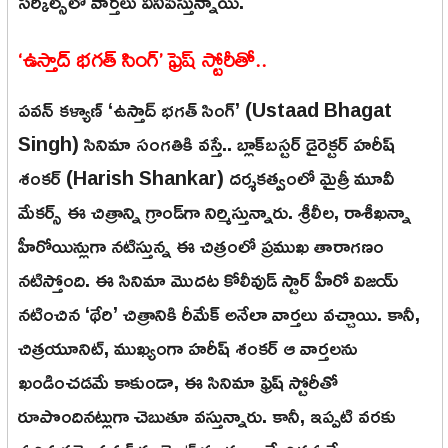
సర్కిల్స్‌లో వార్తలు వినిపిస్తున్నాయి.
‘ఉస్తాద్ భగత్ సింగ్’ ఫ్రెష్ స్టోరీతో..
పవన్ కళ్యాణ్ ‘ఉస్తాద్ భగత్ సింగ్’ (Ustaad Bhagat
Singh) సినిమా సంగతికి వస్తే.. బ్లాక్‌బస్టర్ డైరెక్టర్ హరీష్
శంకర్ (Harish Shankar) దర్శకత్వంలో మైత్రీ మూవీ
మేకర్స్ ఈ చిత్రాన్ని గ్రాండ్‌గా నిర్మిస్తున్నారు. శ్రీలీల, రాశీఖన్నా
హీరోయిన్లుగా నటిస్తున్న ఈ చిత్రంలో ప్రముఖ తారాగణం
నటిస్తోంది. ఈ సినిమా మొదట కోలీవుడ్ స్టార్ హీరో విజయ్
నటించిన ‘థేరి’ చిత్రానికి రీమేక్ అనేలా వార్తలు వచ్చాయి. కానీ,
చిత్రయూనిట్, ముఖ్యంగా హరీష్ శంకర్ ఆ వార్తలను
ఖండించడమే కాకుండా, ఈ సినిమా ఫ్రెష్ స్టోరీతో
రూపొందినట్లుగా చెబుతూ వస్తున్నారు. కానీ, ఇప్పటి వరకు