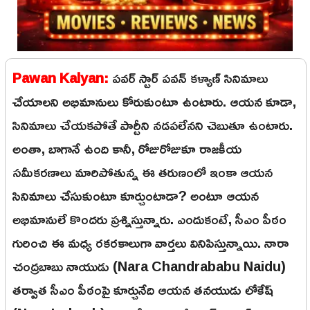
Pawan Kalyan:
పవర్ స్టార్ పవన్ కళ్యాణ్ సినిమాలు
చేయాలని అభిమానులు కోరుకుంటూ ఉంటారు. ఆయన కూడా,
సినిమాలు చేయకపోతే పార్టీని నడపలేనని చెబుతూ ఉంటారు.
అంతా, బాగానే ఉంది కానీ, రోజురోజుకూ రాజకీయ
సమీకరణాలు మారిపోతున్న ఈ తరుణంలో ఇంకా ఆయన
సినిమాలు చేసుకుంటూ కూర్చుంటాడా? అంటూ ఆయన
అభిమానులే కొందరు ప్రశ్నిస్తున్నారు. ఎందుకంటే, సీఎం పీఠం
గురించి ఈ మధ్య రకరకాలుగా వార్తలు వినిపిస్తున్నాయి. నారా
చంద్రబాబు నాయుడు (Nara Chandrababu Naidu)
తర్వాత సీఎం పీఠంపై కూర్చునేది ఆయన తనయుడు లోకేష్