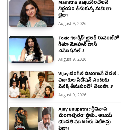
Mamitha Baiju:సంచలన
నిర్ణయం తీసుకున్న మమితా
బైజు!
August 9, 2026
Toxic:‘టాక్సిక్’ ట్రైలర్ ఈవెంట్‌లో
గీతూ మోహన్ దాస్
ఎమోషనల్..!
August 9, 2026
Vijay:సంగీత నిజంగానే దేవత..
విడాకుల పిటీషన్ ఎందుకు
వెనక్కి తీసుకుందో తెలుసా..?
August 9, 2026
Ajay Bhupathi :‘శ్రీనివాస
మంగాపురం’ ఫ్లాప్.. అజయ్
భూపతి మాటలకు నెటిజన్లు
ఫిదా!