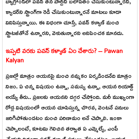
బ్యాగ్రౌండ్‌లో పవన్ తన పార్టీని బలోపేతం చేసుకుంటున్నారని,
క్యాడర్‌ని స్ట్రాంగ్‌గా రెడీ చేసుకుంటున్నారనే మాటలు కూడా
వినిపిస్తున్నాయి. ఈ విధంగా చూస్తే, పవన్ కళ్యాణ్ మంచి
స్ట్రాటజీతోనే ఉన్నారని, వెళుతున్నారని అనిపించక మానదు.
ఇప్పటి వరకు పవన్ కళ్యాణ్ ఏం చేశారు? – Pawan
Kalyan
ప్రజల్లో మాత్రం ఆయనపై మంచి నమ్మకం ఏర్పడిందనేది మాత్రం
నిజం. ఏ చిన్న విషయం ఉన్నా, సమస్య ఉన్నా, ఆయన రియాక్ట్
అయ్యే తీరు.. ప్రజలకు ఆయనని దగ్గర చేస్తోంది. మరీ ముఖ్యంగా
రోడ్ల విషయంలో ఆయన చూపిస్తున్న చొరవ, వెంటనే పనులు
జరిగిపోతుండటం మంచి పరిణామం అనే చెప్పాలి. ఇంకా
చెప్పాలంటే, కూటమి గెలిచిన తర్వాత ఏ ఎమ్మెల్యే, ఎంపీ
చేయని విధంగా పవన్ కళ్యాణ్ పనులు చేస్తుండటం, ఆయన