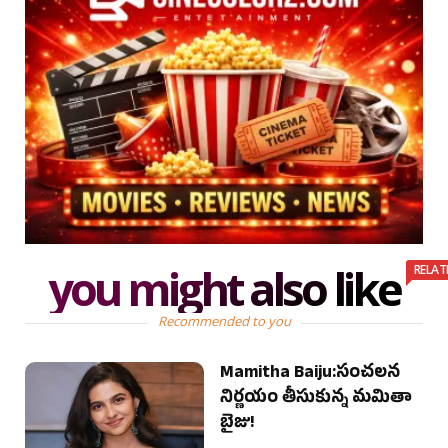
you might also like
RELAT
Recommended to you
Mamitha Baiju:సంచలన
నిర్ణయం తీసుకున్న మమితా
బైజు!