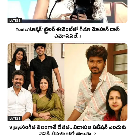
LATEST
Toxic:‘టాక్సిక్’ ట్రైలర్ ఈవెంట్‌లో గీతూ మోహన్ దాస్
ఎమోషనల్..!
LATEST
Vijay:సంగీత నిజంగానే దేవత.. విడాకుల పిటీషన్ ఎందుకు