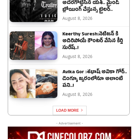
అదరగొట్టేసిన యశ్.. మైండ్
బ్లోయింగ్ చేస్తున్న ట్రైలర్..
August 8, 2026
Keerthy Suresh:నెటిజన్ కి
అదిరిపోయే కౌంటర్ వేసిన కీర్తి
సురేష్..!
August 8, 2026
Avika Gor :శభాష్ అవికా గోర్‌..
డెంగ్యూ జ్వరంలోనూ అలాంటి
పని..!
August 8, 2026
LOAD MORE
- Advertisement -