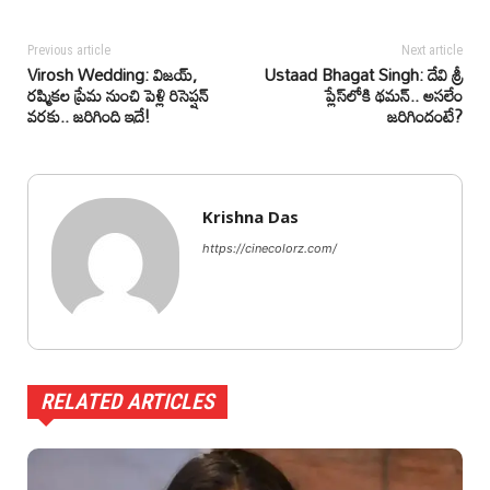
Previous article
Next article
Virosh Wedding: విజయ్,
Ustaad Bhagat Singh: దేవి శ్రీ
రష్మికల ప్రేమ నుంచి పెళ్లి రిసెప్షన్
ప్లేస్‌లోకి థమన్.. అసలేం
వరకు.. జరిగింది ఇదే!
జరిగిందంటే?
Krishna Das
https://cinecolorz.com/
RELATED ARTICLES