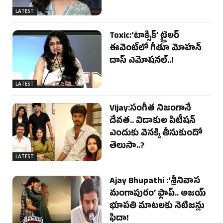
LATEST
Toxic:‘టాక్సిక్’ ట్రైలర్
ఈవెంట్‌లో గీతూ మోహన్
దాస్ ఎమోషనల్..!
LATEST
Vijay:సంగీత నిజంగానే
దేవత.. విడాకుల పిటీషన్
ఎందుకు వెనక్కి తీసుకుందో
తెలుసా..?
LATEST
Ajay Bhupathi :‘శ్రీనివాస
మంగాపురం’ ఫ్లాప్.. అజయ్
భూపతి మాటలకు నెటిజన్లు
ఫిదా!