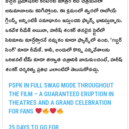
వచ్చిన ప్రమోషనల్ కంటెంట్ మాత్రం అదే చిత్రమనేలా
అనుమానాలను కలిగిస్తోంది. ఈ క్రమంలో త్వరలో రాబోయే
గ్లింప్స్ అన్నింటికీ సమాధానం ఇస్తుందని ఫ్యాన్స్ భావిస్తున్నారు.
ఒకవేళ రీమేక్ అయినా, హరీష్ శంకర్ తనదైన స్టైల్‌లో
సినిమాను మార్చేస్తారనే నమ్మకం కూడా ఫ్యాన్స్‌లో ఉంది. ‘గబ్బర్
సింగ్’ కూడా రీమేకే. కానీ, అందులో కొన్ని సన్నివేశాలను
ఒరిజినల్ టీమ్ కూడా తర్వాత చిత్రానికి వాడుకుందంటే, హరీష్
శంకర్ దర్శకత్వ ప్రతిభ ఎలాంటిదో తెలుసుకోవచ్చు.
PSPK IN FULL SWAG MODE THROUGHOUT
THE FILM – A GUARANTEED ERUPTION IN
THEATRES AND A GRAND CELEBRATION
FOR FANS
25 DAYS TO GO FOR