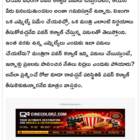
పేరు వినబడుతుండటం అంతా గమనిస్తూనే ఉన్నారు. నిజంగా
ఒక ఎమ్మెల్యే ఏమేం చేయవచ్చో, ఒక మంత్రి ఎలాంటి నిర్ణయాలు
తీసుకోవచ్చనేది పవన్ కళ్యాణ్ చేస్తున్న పనులతో తెలుస్తోంది.
ఇంత వరకు ఉన్న ఎమ్మెల్యేలు ఎందుకు ఇలా పనులు
చేయలేదు? మంత్రిగా పవన్ కళ్యాణ్ ఇన్ని పనులు చేయిస్తుంటే,
ఇన్నాళ్లు ప్రజలను పాలించిన నేతలు నిద్రలు ఎందుకు పోయారు?
అనేలా ప్రశ్నించే రోజు కూడా రావచ్చనే పరిస్థితికి పవన్ కళ్యాణ్
తీసుకెళుతున్నారనేది మాత్రం వాస్తవం.
- Advertisement -