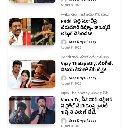
August 8, 2026
Avika Gor :నటి అవికా గోర్ డెంగ్యూ
బారిన పడి ముంబైలోని ఓ ప్రైవేట్
Peddi:పెద్ది మూవీపై
ఆసుపత్రిలో చికిత్స పొందుతున్నారు.
పరుచూరి రివ్యూ.. ఆ ఒక్కటే
అప్సెట్ చేసిందట!
Sree Divya Reddy
-
August 8, 2026
Peddi:రామ్ చరణ్ నటించిన ‘పెద్ది’
సినిమాపై ప్రముఖ రచయిత
Vijay Thalapathy: సంగీత,
పరుచూరి గోపాలకృష్ణ తన
అభిప్రాయాన్ని వెల్లడించారు.
విజయ్ కేసులో బిగ్ ట్విస్ట్!
Sree Divya Reddy
-
August 8, 2026
Vijay Thalapathy: ప్రముఖ సినీ
హీరో, తమిళనాడు ముఖ్యమంత్రి
Varun Tej:సీనియర్ ఎన్టీఆర్
విజయ్ విడాకుల వ్యవహారం ఒక
కొలిక్కి వచ్చింది. ఆయన భార్య
ని ట్రోల్ చేయడంపై క్లారిటీ
సంగీత విడాకుల పిటిషన్ వెనక్కి
ఇచ్చిన వరుణ్ తేజ్.
తీసుకున్నారు.
Sree Divya Reddy
-
August 8, 2026