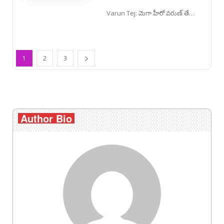
Varun Tej: మెగా హీరో వరుణ్ తేజ్
కొరియన్ కనకరాజు సినిమాలో
సీనియర్ ఎన్టీఆర్ ను ట్రోల్ చేశారు
అంటూ వస్తున్న విమర్శలపై
స్పందించారు.
1
2
3
Author Bio