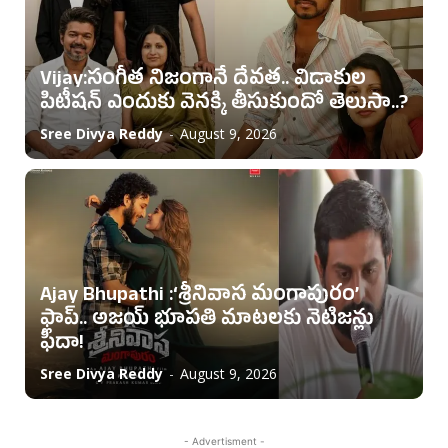
Vijay:సంగీత నిజంగానే దేవత.. విడాకుల
పిటీషన్ ఎందుకు వెనక్కి తీసుకుందో తెలుసా..?
Sree Divya Reddy
-
August 9, 2026
Ajay Bhupathi :‘శ్రీనివాస మంగాపురం’
ఫ్లాప్.. అజయ్ భూపతి మాటలకు నెటిజన్లు
ఫిదా!
Sree Divya Reddy
-
August 9, 2026
- Advertisment -