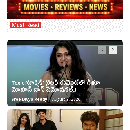
Must Read
Toxic:‘టాక్సిక్’ ట్రైలర్ ఈవెంట్‌లో గీతూ
మోహన్ దాస్ ఎమోషనల్..!
Sree Divya Reddy
-
August 9, 2026