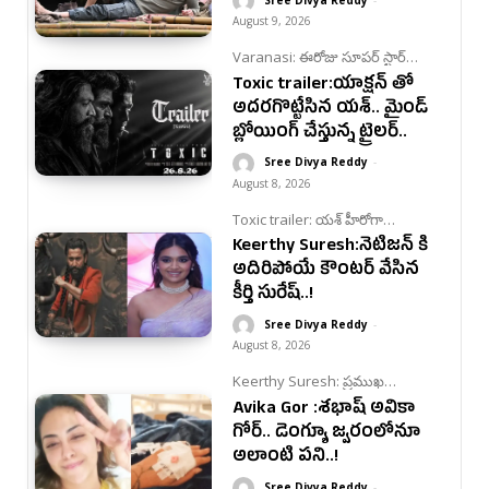
August 9, 2026
Varanasi: ఈరోజు సూపర్ స్టార్
మహేష్ బాబు పుట్టినరోజు కావడంతో
Toxic trailer:యాక్షన్ తో
మహేష్ బాబు కు సంబంధించిన
పోస్టర్ను మేకర్స్ తాజాగా విడుదల
అదరగొట్టేసిన యశ్.. మైండ్
చేశారు.
బ్లోయింగ్ చేస్తున్న ట్రైలర్..
Sree Divya Reddy
-
August 8, 2026
Toxic trailer: యశ్ హీరోగా
నటిస్తున్న టాక్సిక్ మూవీ నుండి
Keerthy Suresh:నెటిజన్ కి
తాజాగా ట్రైలర్ విడుదల చేశారు ఈ
ట్రైలర్ ఆధ్యాంతం ఆకట్టుకుంటూ
అదిరిపోయే కౌంటర్ వేసిన
సినిమాపై అంచనాలు పెంచేసింది.
కీర్తి సురేష్..!
Sree Divya Reddy
-
August 8, 2026
Keerthy Suresh: ప్రముఖ
హీరోయిన్ కీర్తి సురేష్ తాజాగా ఒక
Avika Gor :శభాష్ అవికా
నెటిజన్ అడిగిన ప్రశ్నకు దిమ్మతిరిగే
కౌంటర్ ఇచ్చింది. ప్రస్తుత ఈ విషయం
గోర్‌.. డెంగ్యూ జ్వరంలోనూ
సోషల్ మీడియాలో వైరల్ గా మారింది.
అలాంటి పని..!
Sree Divya Reddy
-