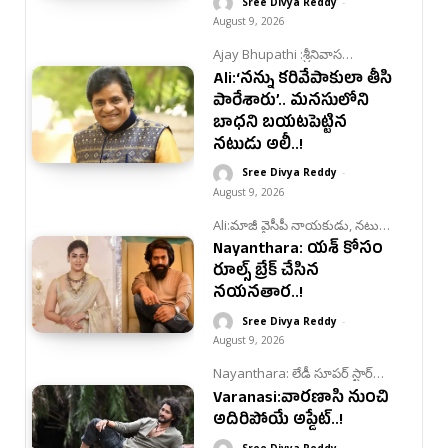
Sree Divya Reddy
-
August 9, 2026
Ajay Bhupathi :శ్రీనివాస
మంగాపురం’ ఆశించిన స్థాయిలో
Ali:‘నన్ను కరివేపాకులా తీసి
విజయం సాధించకపోవడంతో
దర్శకుడు అజయ్ భూపతి చేసిన
పారేశారు’.. మనసులోని
వ్యాఖ్యలు సోషల్ మీడియాలో వైరల్
బాధని బయటపెట్టిన
అవుతున్నాయి
నటుడు అలీ..!
Sree Divya Reddy
-
August 9, 2026
Ali:మాజీ వైసీపీ నాయకుడు, నటుడు
అలీ రాజకీయ ప్రయాణంపై చేసిన
Nayanthara: యశ్ కోసం
సంచలన వ్యాఖ్యలు.
రూల్స్ బ్రేక్ చేసిన
నయనతార..!
Sree Divya Reddy
-
August 9, 2026
Nayanthara: లేడీ సూపర్ స్టార్
నయనతార తాజాగా తన రూల్స్ బ్రేక్
Varanasi:వారణాసి నుంచి
చేసి టాక్సిక్ ట్రైలర్ లాంచ్ లో
దర్శనమిచ్చి అందరినీ
అదిరిపోయే అప్డేట్..!
ఆశ్చర్యపరిచింది..
Sree Divya Reddy
-