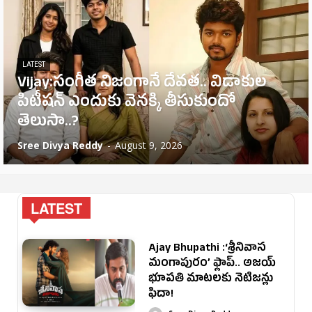
LATEST
Vijay:సంగీత నిజంగానే దేవత.. విడాకుల
పిటీషన్ ఎందుకు వెనక్కి తీసుకుందో
తెలుసా..?
Sree Divya Reddy
-
August 9, 2026
LATEST
Ajay Bhupathi :‘శ్రీనివాస
మంగాపురం’ ఫ్లాప్.. అజయ్
భూపతి మాటలకు నెటిజన్లు
ఫిదా!