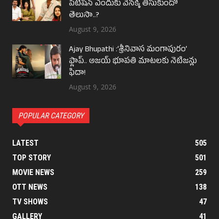
పిటీషన్ ఎందుకు వెనక్కి తీసుకుందో
తెలుసా..?
August 9, 2026
Ajay Bhupathi :‘శ్రీనివాస మంగాపురం’
ఫ్లాప్.. అజయ్ భూపతి మాటలకు నెటిజన్లు
ఫిదా!
August 9, 2026
POPULAR CATEGORY
LATEST
505
TOP STORY
501
MOVIE NEWS
259
OTT NEWS
138
TV SHOWS
47
GALLERY
41