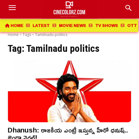
HOME
LATEST
MOVIE NEWS
TV SHOWS
OTT 
Home
Tags
Tamilnadu politics
Tag:
Tamilnadu politics
Dhanush: రాజకీయ ఎంట్రీ ఇస్తున్న హీరో ధనుష్..
జెండా వైరల్!