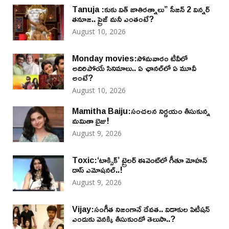
Tanuja :కుకు విత్ జాతిరత్నాలు” సీజన్ 2 విన్నర్
తనూజ.. ప్రైజ్ మనీ ఎంతంటే?
August 10, 2026
Monday movies:సోమవారం టీవీలో
అదిరిపోయే సినిమాలు.. ఏ ఛానల్‌లో ఏ మూవీ
అంటే?
August 10, 2026
Mamitha Baiju:సంచలన నిర్ణయం తీసుకున్న
మమితా బైజు!
August 9, 2026
Toxic:‘టాక్సిక్’ ట్రైలర్ ఈవెంట్‌లో గీతూ మోహన్
దాస్ ఎమోషనల్..!
August 9, 2026
Vijay:సంగీత నిజంగానే దేవత.. విడాకుల పిటీషన్
ఎందుకు వెనక్కి తీసుకుందో తెలుసా..?