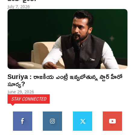
July 7, 2026
Suriya : రాజకీయ ఎంట్రీ ఇవ్వబోతున్న స్టార్ హీరో
సూర్య?
June 29, 2026
STAY CONNECTED