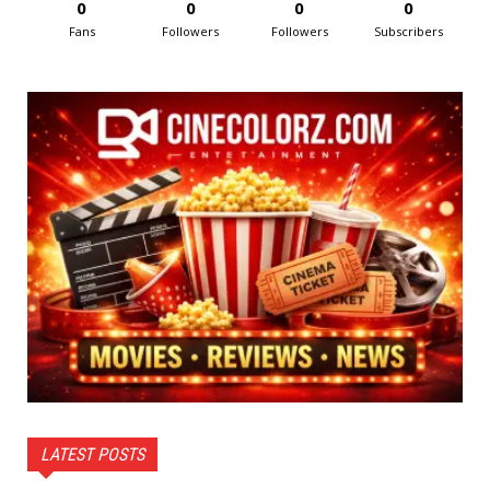
0
0
0
0
Fans
Followers
Followers
Subscribers
LATEST POSTS