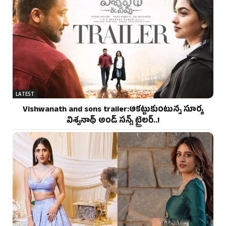
LATEST
Vishwanath and sons trailer:ఆకట్టుకుంటున్న సూర్య
విశ్వనాథ్ అండ్ సన్స్ ట్రైలర్..!