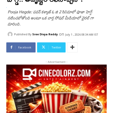
Pooja Hegde: పవన్ కళ్యాణ్ ఓ జి 2 సినిమాలో పూజా హెగ్డే
నటించబోతోంది అంటూ ఒక వార్త సోషల్ మీడియాలో వైరల్ గా
మారింది.
on
Published By
Sree Divya Reddy
July 1 , 2026 08:34 AM IST
Facebook
Twitter
- Advertisement -