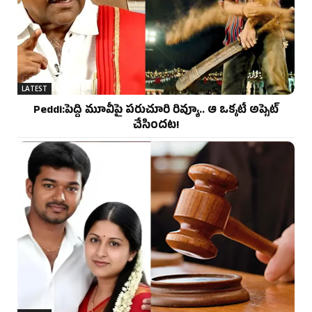
LATEST
Peddi:పెద్ది మూవీపై పరుచూరి రివ్యూ.. ఆ ఒక్కటే అప్సెట్
చేసిందట!