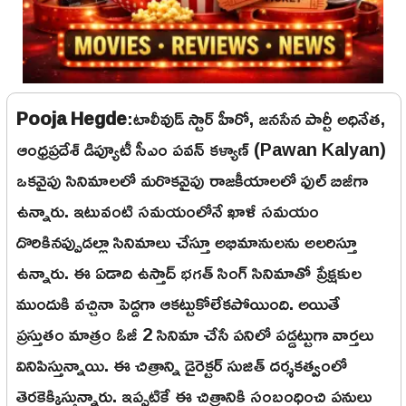
Pooja Hegde
:టాలీవుడ్ స్టార్ హీరో, జనసేన పార్టీ అధినేత,
ఆంధ్రప్రదేశ్ డిప్యూటీ సీఎం పవన్ కళ్యాణ్ (Pawan Kalyan)
ఒకవైపు సినిమాలలో మరొకవైపు రాజకీయాలలో ఫుల్ బిజీగా
ఉన్నారు. ఇటువంటి సమయంలోనే ఖాళీ సమయం
దొరికినప్పుడల్లా సినిమాలు చేస్తూ అభిమానులను అలరిస్తూ
ఉన్నారు. ఈ ఏడాది ఉస్తాద్ భగత్ సింగ్ సినిమాతో ప్రేక్షకుల
ముందుకి వచ్చినా పెద్దగా ఆకట్టుకోలేకపోయింది. అయితే
ప్రస్తుతం మాత్రం ఓజీ 2 సినిమా చేసే పనిలో పడ్డట్టుగా వార్తలు
వినిపిస్తున్నాయి. ఈ చిత్రాన్ని డైరెక్టర్ సుజిత్ దర్శకత్వంలో
తెరకెక్కిస్తున్నారు. ఇప్పటికే ఈ చిత్రానికి సంబంధించి పనులు