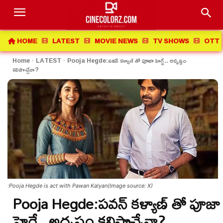
HOME
LATEST
MOVIE NEWS
TV SHOWS
OTT 
Home
LATEST
Pooja Hegde:పవన్ కళ్యాణ్ తో పూజా హెగ్డే.. అదృష్టం
కలిసొచ్చేనా?
;Pooja Hegde is act with Pawan Kalyan(Image source: X)
Pooja Hegde:పవన్ కళ్యాణ్ తో పూజా
హెగ్డే.. అదృష్టం కలిసొచ్చేనా?