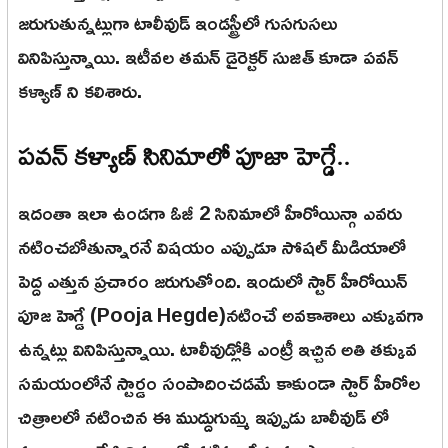
జరుగుతున్నట్లుగా టాలీవుడ్ ఇండస్ట్రీలో గుసగుసలు
వినిపిస్తున్నాయి. ఇటీవల తమన్ డైరెక్టర్ సుజిత్ కూడా పవన్
కళ్యాణ్ ని కలిశారు.
పవన్ కళ్యాణ్ సినిమాలో పూజా హెగ్డే..
ఇదంతా ఇలా ఉండగా ఓజీ 2 సినిమాలో హీరోయిన్గా ఎవరు
నటించబోతున్నారనే విషయం ఎప్పుడూ సోషల్ మీడియాలో
పెద్ద ఎత్తున ప్రచారం జరుగుతోంది. ఇందులో స్టార్ హీరోయిన్
పూజ హెగ్డే (Pooja Hegde)నటించే అవకాశాలు ఎక్కువగా
ఉన్నట్లు వినిపిస్తున్నాయి. టాలీవుడ్లోకి ఎంట్రీ ఇచ్చిన అతి తక్కువ
సమయంలోనే స్టార్డం సంపాదించడమే కాకుండా స్టార్ హీరోల
చిత్రాలలో నటించిన ఈ ముద్దుగుమ్మ ఇప్పుడు బాలీవుడ్ లో