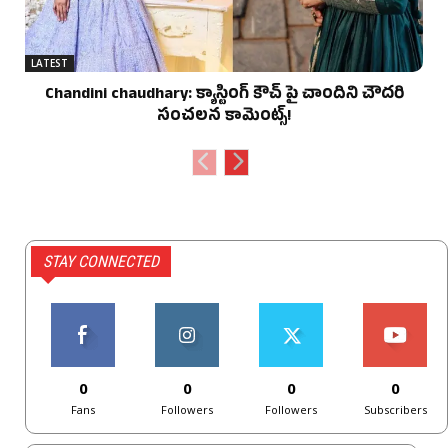
LATEST
Chandini chaudhary: క్యాస్టింగ్ కౌచ్ పై చాందిని చౌదరి
సంచలన కామెంట్స్!
STAY CONNECTED
0
0
0
0
Fans
Followers
Followers
Subscribers