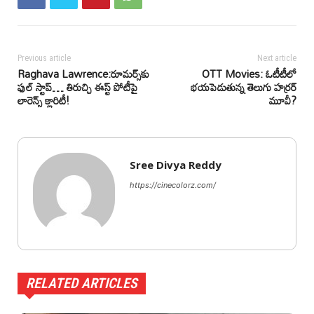
Previous article
Next article
Raghava Lawrence:రూమర్స్‌కు
OTT Movies: ఓటీటీలో
ఫుల్ స్టాప్… తిరుచ్చి ఈస్ట్ పోటీపై
భయపెడుతున్న తెలుగు హర్రర్
లారెన్స్ క్లారిటీ!
మూవీ?
Sree Divya Reddy
https://cinecolorz.com/
RELATED ARTICLES