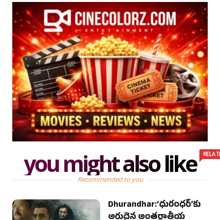
you might also like
RELAT
Recommended to you
Dhurandhar:‘ధురంధర్’కు
అరుదైన అంతర్జాతీయ