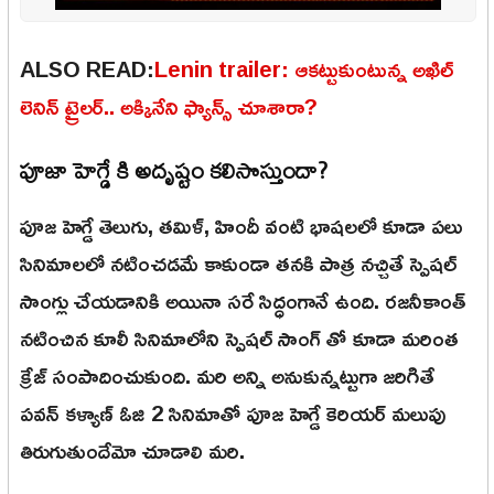
ALSO READ:
Lenin trailer: ఆకట్టుకుంటున్న అఖిల్
లెనిన్ ట్రైలర్.. అక్కినేని ఫ్యాన్స్ చూశారా?
పూజా హెగ్డే కి అదృష్టం కలిసొస్తుందా?
పూజ హెగ్డే తెలుగు, తమిళ్, హిందీ వంటి భాషలలో కూడా పలు
సినిమాలలో నటించడమే కాకుండా తనకి పాత్ర నచ్చితే స్పెషల్
సాంగ్లు చేయడానికి అయినా సరే సిద్ధంగానే ఉంది. రజనీకాంత్
నటించిన కూలీ సినిమాలోని స్పెషల్ సాంగ్ తో కూడా మరింత
క్రేజ్ సంపాదించుకుంది. మరి అన్ని అనుకున్నట్టుగా జరిగితే
పవన్ కళ్యాణ్ ఓజి 2 సినిమాతో పూజ హెగ్డే కెరియర్ మలుపు
తిరుగుతుందేమో చూడాలి మరి.