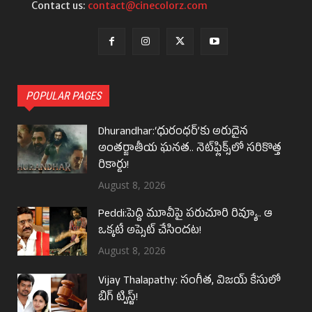
Contact us:
contact@cinecolorz.com
POPULAR PAGES
Dhurandhar:‘ధురంధర్’కు అరుదైన
అంతర్జాతీయ ఘనత.. నెట్‌ఫ్లిక్స్‌లో సరికొత్త
రికార్డు!
August 8, 2026
Peddi:పెద్ది మూవీపై పరుచూరి రివ్యూ.. ఆ
ఒక్కటే అప్సెట్ చేసిందట!
August 8, 2026
Vijay Thalapathy: సంగీత, విజయ్ కేసులో
బిగ్ ట్విస్ట్!