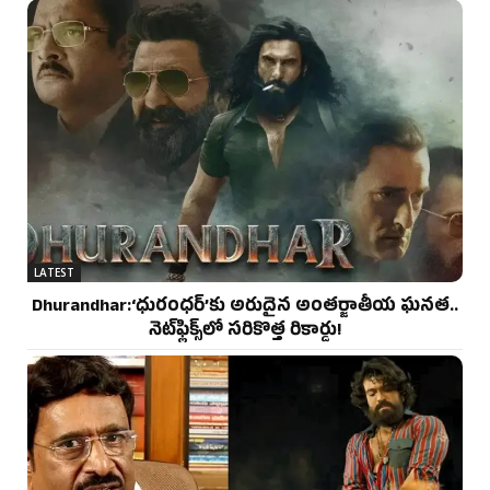
LATEST
Dhurandhar:‘ధురంధర్’కు అరుదైన అంతర్జాతీయ ఘనత..
నెట్‌ఫ్లిక్స్‌లో సరికొత్త రికార్డు!