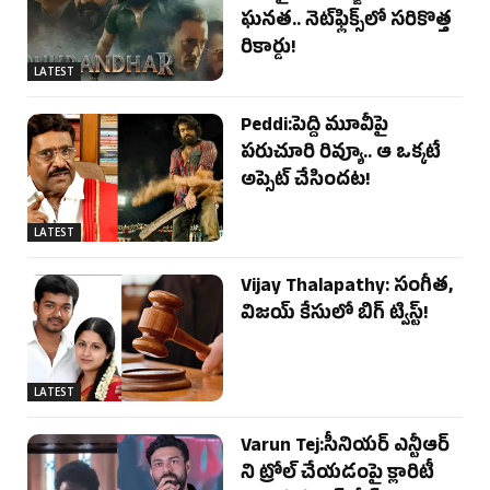
ఘనత.. నెట్‌ఫ్లిక్స్‌లో సరికొత్త
రికార్డు!
LATEST
Peddi:పెద్ది మూవీపై
పరుచూరి రివ్యూ.. ఆ ఒక్కటే
అప్సెట్ చేసిందట!
LATEST
Vijay Thalapathy: సంగీత,
విజయ్ కేసులో బిగ్ ట్విస్ట్!
LATEST
Varun Tej:సీనియర్ ఎన్టీఆర్
ని ట్రోల్ చేయడంపై క్లారిటీ