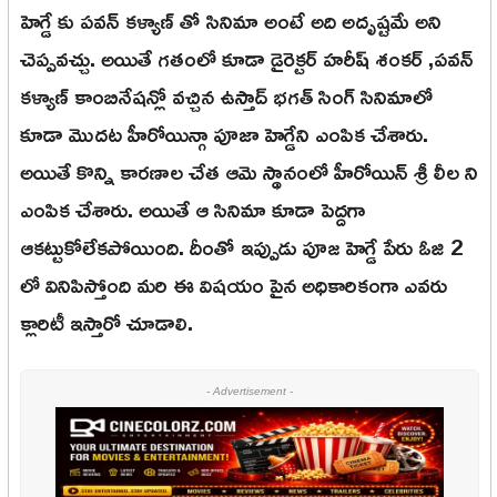
హెగ్డే కు పవన్ కళ్యాణ్ తో సినిమా అంటే అది అదృష్టమే అని
చెప్పవచ్చు. అయితే గతంలో కూడా డైరెక్టర్ హరీష్ శంకర్ ,పవన్
కళ్యాణ్ కాంబినేషన్లో వచ్చిన ఉస్తాద్ భగత్ సింగ్ సినిమాలో
కూడా మొదట హీరోయిన్గా పూజా హెగ్డేని ఎంపిక చేశారు.
అయితే కొన్ని కారణాల చేత ఆమె స్థానంలో హీరోయిన్ శ్రీ లీల ని
ఎంపిక చేశారు. అయితే ఆ సినిమా కూడా పెద్దగా
ఆకట్టుకోలేకపోయింది. దీంతో ఇప్పుడు పూజ హెగ్డే పేరు ఓజి 2
లో వినిపిస్తోంది మరి ఈ విషయం పైన అధికారికంగా ఎవరు
క్లారిటీ ఇస్తారో చూడాలి.
- Advertisement -