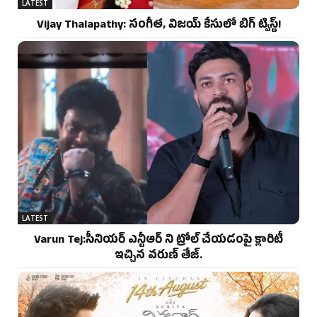
LATEST
Vijay Thalapathy: సంగీత, విజయ్ కేసులో బిగ్ ట్విస్ట్!
LATEST
Varun Tej:సీనియర్ ఎన్టీఆర్ ని ట్రోల్ చేయడంపై క్లారిటీ
ఇచ్చిన వరుణ్ తేజ్.