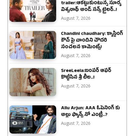
trailer:ఆకట్టుకుంటున్న సూర్య
విశ్వనాథ్ అండ్ సన్స్ ట్రైలర్..!
August 7, 2026
Chandini chaudhary: క్యాస్టింగ్
కౌచ్ పై చాందిని చౌదరి
సంచలన కామెంట్స్!
August 7, 2026
SreeLeela:బంపర్ ఆఫర్
కొట్టేసిన శ్రీ లీల..!
August 7, 2026
Allu Arjun: AAA ఓపెనింగ్ కు
అల్లు ఫ్యాన్స్ నో ఎంట్రీ..?
August 7, 2026