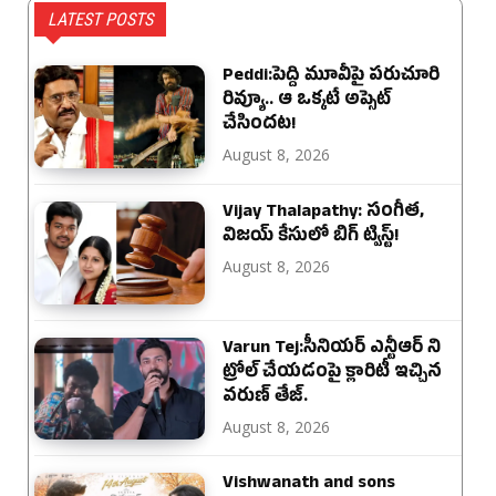
LATEST POSTS
Peddi:పెద్ది మూవీపై పరుచూరి
రివ్యూ.. ఆ ఒక్కటే అప్సెట్
చేసిందట!
August 8, 2026
Vijay Thalapathy: సంగీత,
విజయ్ కేసులో బిగ్ ట్విస్ట్!
August 8, 2026
Varun Tej:సీనియర్ ఎన్టీఆర్ ని
ట్రోల్ చేయడంపై క్లారిటీ ఇచ్చిన
వరుణ్ తేజ్.
August 8, 2026
Vishwanath and sons