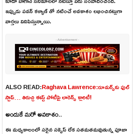
కూడా బాగానే సినిమాలలో నటిస్తూ పేరు సంపాదించింది.
ఇప్పుడు పవన్ కళ్యాణ్ తో నటించే అవకాశం లభించినట్లుగా
వార్తలు వినిపిస్తున్నాయి.
- Advertisement -
ALSO READ:
Raghava Lawrence:రూమర్స్‌కు ఫుల్
స్టాప్… తిరుచ్చి ఈస్ట్ పోటీపై లారెన్స్ క్లారిటీ!
అందుకే మరో అవకాశం..
ఈ మధ్యకాలంలో సరైన సక్సెస్ లేక సతమతమవుతున్న పూజా