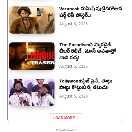
Varanasi: మహేష్ పుట్టినరోజున
షర్ట్ లెస్ పోస్టర్..!
August 6, 2026
The Paradise:ది ప్యారడైజ్
టీజర్ రిలీజ్.. మాస్ అవతార్లో
నాని రచ్చ!
August 6, 2026
Tollywood:స్టేజ్ పైనే.. పొట్టు
పొట్టు కొట్టుకున్న నటుడు!
August 6, 2026
LOAD MORE
- Advertisement -