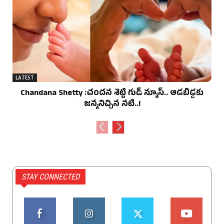
LATEST
Chandana Shetty :చందన శెట్టి గుడ్ న్యూస్.. ఆడబిడ్డకు
జన్మనిచ్చిన నటి..!
STAY CONNECTED