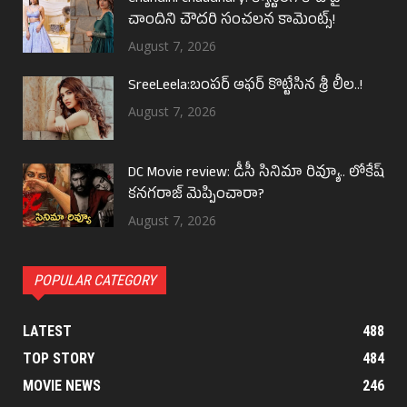
చాందిని చౌదరి సంచలన కామెంట్స్!
August 7, 2026
SreeLeela:బంపర్ ఆఫర్ కొట్టేసిన శ్రీ లీల..!
August 7, 2026
DC Movie review: డీసీ సినిమా రివ్యూ.. లోకేష్
కనగరాజ్ మెప్పించారా?
August 7, 2026
POPULAR CATEGORY
LATEST
488
TOP STORY
484
MOVIE NEWS
246