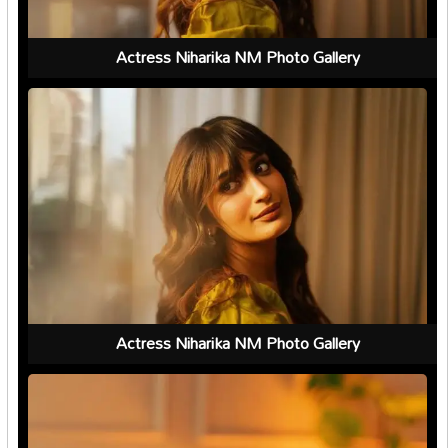
Actress Niharika NM Photo Gallery
Actress Niharika NM Photo Gallery