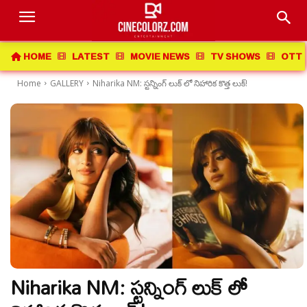
HOME
LATEST
MOVIE NEWS
TV SHOWS
OTT 
Home
GALLERY
Niharika NM: స్టన్నింగ్ లుక్ లో నిహారిక కొత్త లుక్!
Niharika NM: స్టన్నింగ్ లుక్ లో