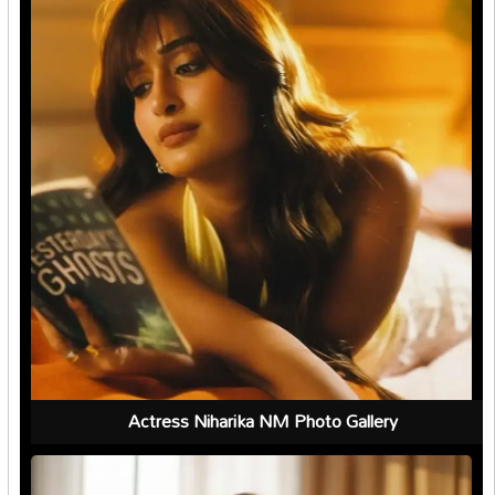
Actress Niharika NM Photo Gallery