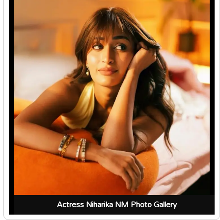
Actress Niharika NM Photo Gallery