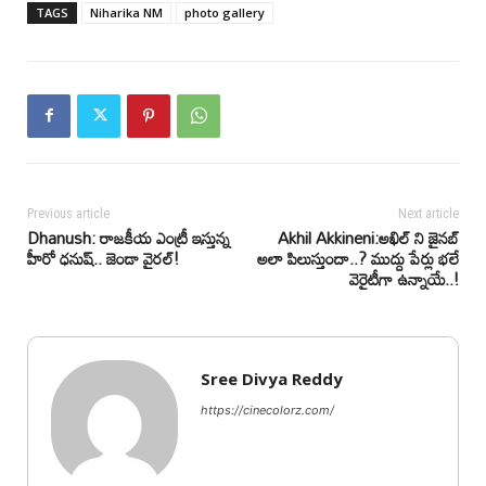
TAGS
Niharika NM
photo gallery
Previous article
Next article
Dhanush: రాజకీయ ఎంట్రీ ఇస్తున్న
Akhil Akkineni:అఖిల్‌ ని జైనబ్
హీరో ధనుష్.. జెండా వైరల్!
అలా పిలుస్తుందా..? ముద్దు పేర్లు భలే
వెరైటీగా ఉన్నాయే..!
Sree Divya Reddy
https://cinecolorz.com/