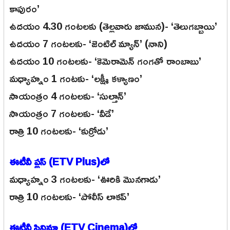
కాపురం’
ఉదయం 4.30 గంటలకు (తెల్లవారు జామున)- ‘తెలుగబ్బాయి’
ఉదయం 7 గంటలకు- ‘జెంటిల్ మ్యాన్’ (నాని)
ఉదయం 10 గంటలకు- ‘కెమెరామెన్ గంగతో రాంబాబు’
మధ్యాహ్నం 1 గంటకు- ‘లక్ష్మీ కళ్యాణం’
సాయంత్రం 4 గంటలకు- ‘సుల్తాన్’
సాయంత్రం 7 గంటలకు- ‘వీడే’
రాత్రి 10 గంటలకు- ‘కుర్రోడు’
ఈటీవీ ప్లస్ (ETV Plus)లో
మధ్యాహ్నం 3 గంటలకు- ‘ఊరికి మొనగాడు’
రాత్రి 10 గంటలకు- ‘పోలీస్ లాకప్’
ఈటీవీ సినిమా (ETV Cinema)లో