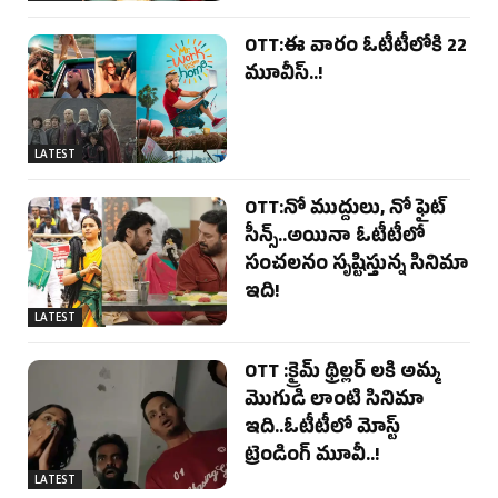
OTT:ఈ వారం ఓటీటీలోకి 22
మూవీస్..!
LATEST
OTT:నో ముద్దులు, నో ఫైట్
సీన్స్..అయినా ఓటీటీలో
సంచలనం సృష్టిస్తున్న సినిమా
ఇది!
LATEST
OTT :క్రైమ్ థ్రిల్లర్ లకి అమ్మ
మొగుడి లాంటి సినిమా
ఇది..ఓటీటీలో మోస్ట్
ట్రెండింగ్ మూవీ..!
LATEST