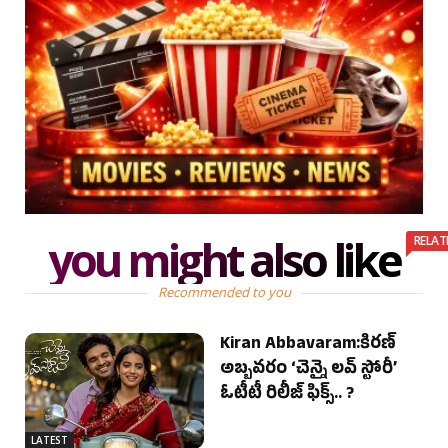
you might also like
RELAT
Recommended to you
Kiran Abbavaram:కిరణ్
అబ్బవరం ‘చెన్నై లవ్ స్టోరీ’
ఓటీటీ రిలీజ్ ఫిక్స్.. ?
LATEST