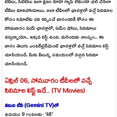
టీవీలు, ఓటీటీలు ఇలా క్షణం కూడా గ్యాప్ లేకుండా ఛిల్ చేసేలా
టీవీలు మారిపోయాయి. అలా టీవీలలో ఛానళ్లలో వచ్చే సినిమాల
కోసం రిమోట్‌కు పని కల్పించే వారందరికీ కోసం ఈ
సోమవారం ఏయే ఛానళ్లలో, ఏమేం షోలు, సినిమాలు
వస్తున్నాయో.. ఇక్కడ లిస్ట్ ఉంది. మరెందుకు ఆలస్యం.. ఈ
వారం తెలుగు ఎంటర్‌టైన్‌మెంట్ ఛానళ్లలో వచ్చే సినిమాల లిస్ట్
చూసేయండి. మీకు వీలున్న సమయంలో నచ్చిన సినిమా
చూసేయండి.
ఏప్రిల్ 06, సోమవారం టీవీలలో వచ్చే
సినిమాల లిస్ట్ ఇదే.. (TV Movies)
జెమిని టీవీ (Gemini TV)లో
ఉదయం 9 గంటలకు- ‘కిక్’