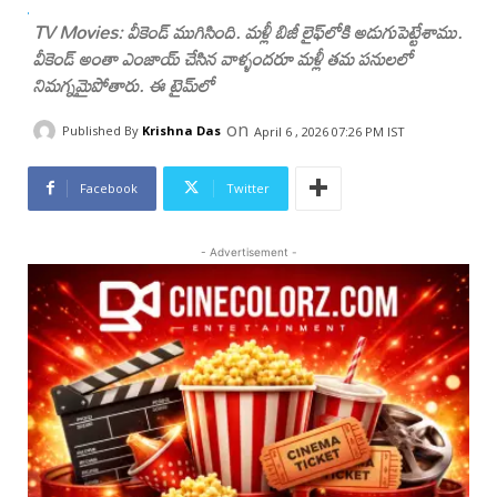
TV Movies: వీకెండ్ ముగిసింది. మళ్లీ బిజీ లైఫ్‌లోకి అడుగుపెట్టేశాము.
వీకెండ్ అంతా ఎంజాయ్ చేసిన వాళ్ళందరూ మళ్లీ తమ పనులలో
నిమగ్నమైపోతారు. ఈ టైమ్‌లో
on
Published By
Krishna Das
April 6 , 2026 07:26 PM IST
Facebook
Twitter
- Advertisement -