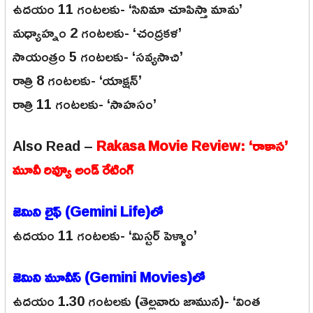
ఉదయం 11 గంటలకు- ‘సినిమా చూపిస్తా మామ’
మధ్యాహ్నం 2 గంటలకు- ‘చంద్రకళ’
సాయంత్రం 5 గంటలకు- ‘సవ్యసాచి’
రాత్రి 8 గంటలకు- ‘యాక్షన్’
రాత్రి 11 గంటలకు- ‘సాహసం’
Also Read –
Rakasa Movie Review: ‘రాకాస’
మూవీ రివ్యూ అండ్ రేటింగ్
జెమిని లైఫ్ (Gemini Life)లో
ఉదయం 11 గంటలకు- ‘మిస్టర్ పెళ్ళాం’
జెమిని మూవీస్ (Gemini Movies)లో
ఉదయం 1.30 గంటలకు (తెల్లవారు జామున)- ‘వింత