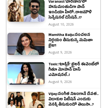
Varanasi:‘వారణాసి’లో
హ‌నుమంతుడిగా పాన్
ఇండియా హీరో..రాజమౌళి
సెన్సేషనల్ డెసీషన్..!?
August 10, 2026
Mamitha Baiju:సంచలన
నిర్ణయం తీసుకున్న మమితా
బైజు!
August 9, 2026
Toxic:‘టాక్సిక్’ ట్రైలర్ ఈవెంట్‌లో
గీతూ మోహన్ దాస్
ఎమోషనల్..!
August 9, 2026
Vijay:సంగీత నిజంగానే దేవత..
విడాకుల పిటీషన్ ఎందుకు
వెనక్కి తీసుకుందో తెలుసా..?