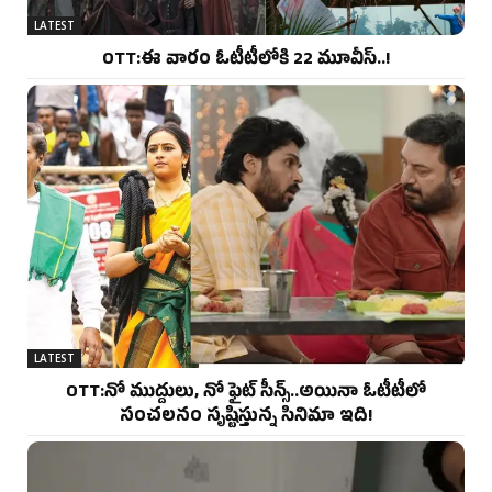
LATEST
OTT:ఈ వారం ఓటీటీలోకి 22 మూవీస్..!
LATEST
OTT:నో ముద్దులు, నో ఫైట్ సీన్స్..అయినా ఓటీటీలో
సంచలనం సృష్టిస్తున్న సినిమా ఇది!