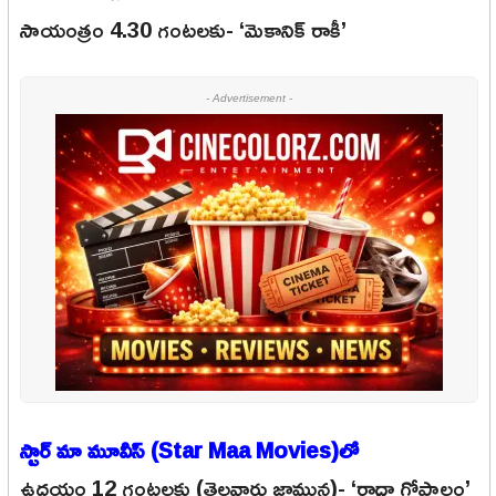
సాయంత్రం 4.30 గంటలకు- ‘మెకానిక్ రాకీ’
- Advertisement -
స్టార్ మా మూవీస్ (Star Maa Movies)లో
ఉదయం 12 గంటలకు (తెల్లవారు జామున)- ‘రాధా గోపాలం’