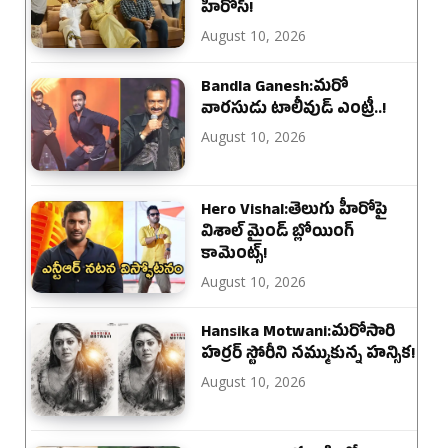
హీరోస్!
August 10, 2026
Bandla Ganesh:మరో
వారసుడు టాలీవుడ్ ఎంట్రీ..!
August 10, 2026
Hero Vishal:తెలుగు హీరోపై
విశాల్ మైండ్ బ్లోయింగ్
కామెంట్స్!
August 10, 2026
Hansika Motwani:మరోసారి
హర్రర్ స్టోరీని నమ్ముకున్న హన్సిక!
August 10, 2026