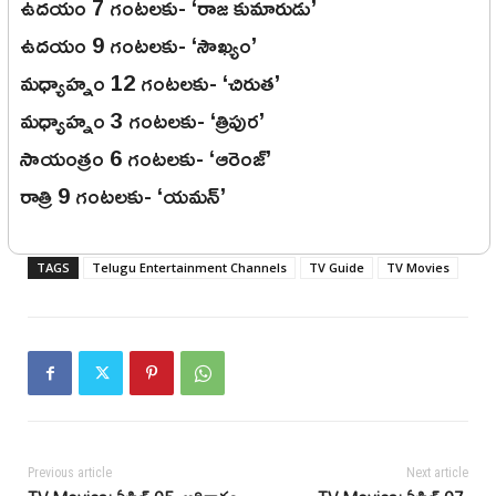
ఉదయం 7 గంటలకు- ‘రాజ కుమారుడు’
ఉదయం 9 గంటలకు- ‘సౌఖ్యం’
మధ్యాహ్నం 12 గంటలకు- ‘చిరుత’
మధ్యాహ్నం 3 గంటలకు- ‘త్రిపుర’
సాయంత్రం 6 గంటలకు- ‘ఆరెంజ్’
రాత్రి 9 గంటలకు- ‘యమన్’
TAGS
Telugu Entertainment Channels
TV Guide
TV Movies
Previous article
Next article