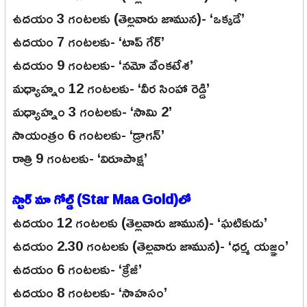
ఉదయం 3 గంటలకు (తెల్లవారు జామున)- ‘ఒక్కడే’
ఉదయం 7 గంటలకు- ‘టాప్ గేర్’
ఉదయం 9 గంటలకు- ‘నమో వేంకటేశ’
మధ్యాహ్నం 12 గంటలకు- ‘వీర సింహా రెడ్డి’
మధ్యాహ్నం 3 గంటలకు- ‘సామి 2’
సాయంత్రం 6 గంటలకు- ‘డ్రాగన్’
రాత్రి 9 గంటలకు- ‘విరూపాక్ష’
స్టార్ మా గోల్డ్ (Star Maa Gold)లో
ఉదయం 12 గంటలకు (తెల్లవారు జామున)- ‘ఘటికుడు’
ఉదయం 2.30 గంటలకు (తెల్లవారు జామున)- ‘ధర్మ యజ్ఞం’
ఉదయం 6 గంటలకు- ‘క్రేజీ’
ఉదయం 8 గంటలకు- ‘సాహసం’