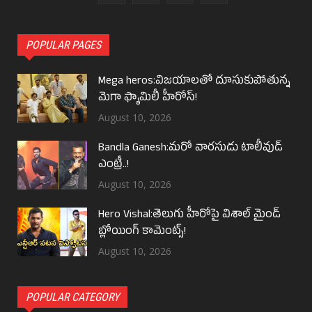
POPULAR PAGES
Mega heros:విజయాలతో దూసుకుపోతున్న
మెగా ఫ్యామిలీ హీరోస్!
August 10, 2026
Bandla Ganesh:మరో వారసుడు టాలీవుడ్
ఎంట్రీ..!
August 10, 2026
Hero Vishal:తెలుగు హీరోపై విశాల్ మైండ్
బ్లోయింగ్ కామెంట్స్!
August 10, 2026
POPULAR CATEGORY