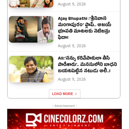
August 9, 2026
Ajay Bhupathi :‘శ్రీనివాస
మంగాపురం’ ఫ్లాప్.. అజయ్
భూపతి మాటలకు నెటిజన్లు
ఫిదా!
August 9, 2026
Ali:‘నన్ను కరివేపాకులా తీసి
పారేశారు’.. మనసులోని బాధని
బయటపెట్టిన నటుడు అలీ..!
August 9, 2026
LOAD MORE
- Advertisement -