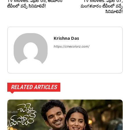
TV Movies: ఏప్రిల్ 05, ఆదివారం
TV Movies: ఏప్రిల్ 07,
టీవీలలో వచ్చే సినిమాలివే!
మంగళవారం టీవీలలో వచ్చే
సినిమాలివే!
Krishna Das
https://cinecolorz.com/
RELATED ARTICLES