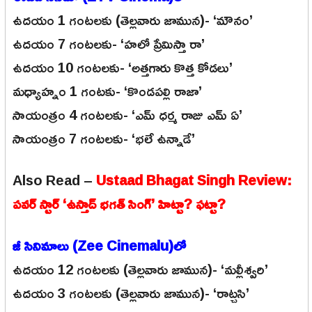
ఉదయం 1 గంటలకు (తెల్లవారు జామున)- ‘మౌనం’
ఉదయం 7 గంటలకు- ‘హలో ప్రేమిస్తా రా’
ఉదయం 10 గంటలకు- ‘అత్తగారు కొత్త కోడలు’
మధ్యాహ్నం 1 గంటకు- ‘కొండపల్లి రాజా’
సాయంత్రం 4 గంటలకు- ‘ఎమ్ ధర్మ రాజు ఎమ్ ఏ’
సాయంత్రం 7 గంటలకు- ‘భలే ఉన్నాడే’
Also Read –
Ustaad Bhagat Singh Review:
పవర్ స్టార్ ‘ఉస్తాద్ భగత్ సింగ్’ హిట్టా? ఫట్టా?
జీ సినిమాలు (Zee Cinemalu)లో
ఉదయం 12 గంటలకు (తెల్లవారు జామున)- ‘మల్లీశ్వరి’
ఉదయం 3 గంటలకు (తెల్లవారు జామున)- ‘రాట్చసి’