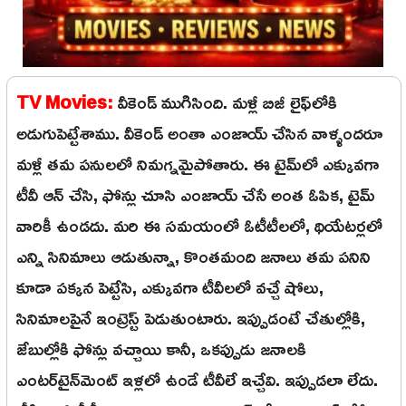
TV Movies:
వీకెండ్ ముగిసింది. మళ్లీ బిజీ లైఫ్‌లోకి
అడుగుపెట్టేశాము. వీకెండ్ అంతా ఎంజాయ్ చేసిన వాళ్ళందరూ
మళ్లీ తమ పనులలో నిమగ్నమైపోతారు. ఈ టైమ్‌లో ఎక్కువగా
టీవీ ఆన్ చేసి, ఫోన్లు చూసి ఎంజాయ్ చేసే అంత ఓపిక, టైమ్
వారికీ ఉండదు. మరి ఈ సమయంలో ఓటీటీలలో, థియేటర్లలో
ఎన్ని సినిమాలు ఆడుతున్నా, కొంతమంది జనాలు తమ పనిని
కూడా పక్కన పెట్టేసి, ఎక్కువగా టీవీలలో వచ్చే షోలు,
సినిమాలపైనే ఇంట్రెస్ట్ పెడుతుంటారు. ఇప్పుడంటే చేతుల్లోకి,
జేబుల్లోకి ఫోన్లు వచ్చాయి కానీ, ఒకప్పుడు జనాలకి
ఎంటర్‌టైన్‌మెంట్ ఇళ్లలో ఉండే టీవీలే ఇచ్చేవి. ఇప్పుడలా లేదు.