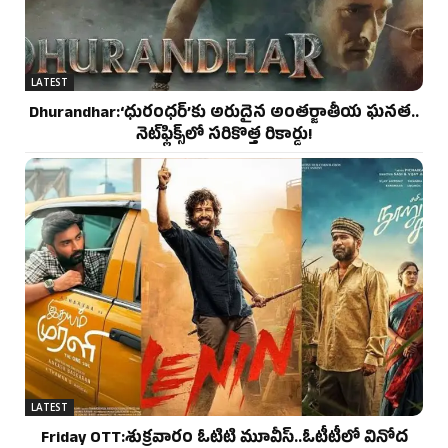
LATEST
Dhurandhar:‘ధురంధర్’కు అరుదైన అంతర్జాతీయ ఘనత..
నెట్‌ఫ్లిక్స్‌లో సరికొత్త రికార్డు!
LATEST
Friday OTT:శుక్రవారం ఓటిటి మూవీస్..ఓటీటీలో వినోద