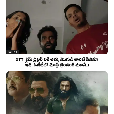
LATEST
OTT :క్రైమ్ థ్రిల్లర్ లకి అమ్మ మొగుడి లాంటి సినిమా
ఇది..ఓటీటీలో మోస్ట్ ట్రెండింగ్ మూవీ..!