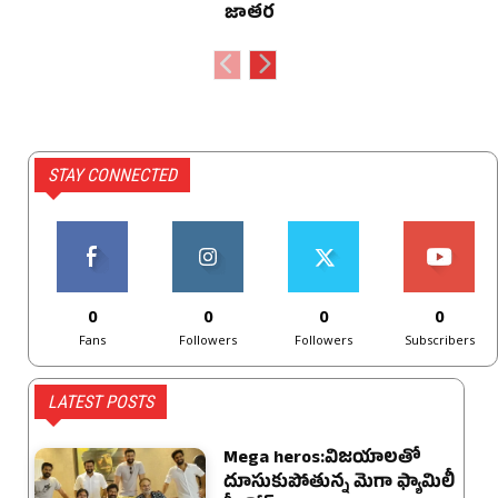
జాతర
STAY CONNECTED
0
0
0
0
Fans
Followers
Followers
Subscribers
LATEST POSTS
Mega heros:విజయాలతో
దూసుకుపోతున్న మెగా ఫ్యామిలీ