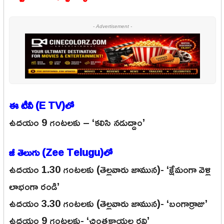
- Advertisement -
ఈ టీవీ (E TV)లో
ఉదయం 9 గంటలకు – ‘కలిసి నడుద్దాం’
జీ తెలుగు (Zee Telugu)లో
ఉదయం 1.30 గంటలకు (తెల్లవారు జామున)- ‘క్షేమంగా వెళ్లి
లాభంగా రండి’
ఉదయం 3.30 గంటలకు (తెల్లవారు జామున)- ‘బంగార్రాజు’
ఉదయం 9 గంటలకు- ‘చింతకాయల రవి’