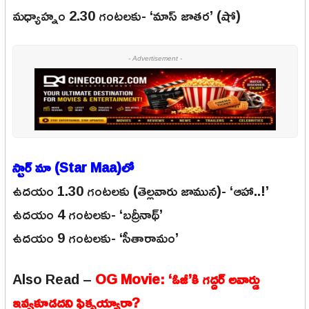
మధ్యాహ్నం 2.30 గంటలకు- ‘మాస్ జాతర’ (షో)
- Advertisement -
స్టార్ మా (Star Maa)లో
ఉదయం 1.30 గంటలకు (తెల్లవారు జామున)- ‘ఆహా..!’
ఉదయం 4 గంటలకు- ‘బద్రీనాథ్’
ఉదయం 9 గంటలకు- ‘సీతారామం’
Also Read –
OG Movie: ‘ఓజీ’కి గద్దర్ అవార్డు
ఇవ్వకూడదని ఫిక్సయ్యారా?