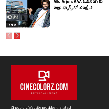
Allu Arjun: AAA ఓపెనింగ్ కు
అల్లు ఫ్యాన్స్ నో ఎంట్రీ..?
LATEST
Cinecolorz Website provides the latest