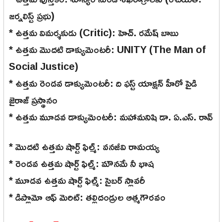
జర్నలిస్ట్ ప్రభు)
* ఉత్తమ విమర్శకుడు (Critic): హెచ్. రమేష్ బాబు
* ఉత్తమ మొదటి డాక్యుమెంటరీ: UNITY (The Man of
Social Justice)
* ఉత్తమ రెండవ డాక్యుమెంటరీ: ది ఫస్ట్ యాక్షన్ హీరో పైడి
జైరాజ్ ప్రస్థానం
* ఉత్తమ మూడవ డాక్యుమెంటరీ: మహామనిషి డా. ఏ.ఎస్. రావ్
* మొదటి ఉత్తమ షార్ట్ ఫిల్మ్: వనజీవి రామయ్య
* రెండవ ఉత్తమ షార్ట్ ఫిల్మ్: మౌనమే నీ భాష
* మూడవ ఉత్తమ షార్ట్ ఫిల్మ్: సైబర్ స్లావరీ
* డిప్లొమో ఆఫ్ మెరిట్: తల్లిదండ్రుల ఆత్మగౌరవం