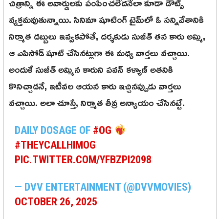
చిత్రాన్ని ఈ అవార్డులకు పంపించలేదనేలా కూడా డౌట్స్
వ్యక్తమవుతున్నాయి. సినిమా షూటింగ్ టైమ్‌లో ఓ సన్నివేశానికి
నిర్మాత డబ్బులు ఇవ్వకపోతే, దర్శకుడు సుజీత్ తన కారు అమ్మి,
ఆ ఎపిసోడ్ షూట్ చేసినట్లుగా ఈ మధ్య వార్తలు వచ్చాయి.
అందుకే సుజీత్ అమ్మిన కారుని పవన్ కళ్యాణ్ అతనికి
కొనిచ్చాడనే, ఇటీవల ఆయన కారు ఇచ్చినప్పుడు వార్తలు
వచ్చాయి. అలా చూస్తే, నిర్మాత తీవ్ర అన్యాయం చేసినట్టే.
DAILY DOSAGE OF
#OG
#THEYCALLHIMOG
PIC.TWITTER.COM/YFBZPI2098
— DVV ENTERTAINMENT (@DVVMOVIES)
OCTOBER 26, 2025