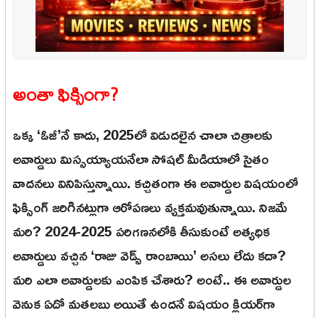
అంతా ఫిక్సింగా?
ఒక్క ‘ఓజీ’నే కాదు, 2025లో విడుదలైన చాలా చిత్రాలకు
అవార్డులు మిస్సయ్యాయనేలా సోషల్ మీడియాలో సైతం
వాదనలు వినిపిస్తున్నాయి. కచ్చితంగా ఈ అవార్డుల విషయంలో
ఫిక్సింగ్ జరిగినట్లుగా ఆరోపణలు వ్యక్తమవుతున్నాయి. నిజమే
మరి? 2024-2025 పరిగణనలోకి తీసుకుంటే అత్యధిక
అవార్డులు వచ్చిన ‘రాజు వెడ్స్ రాంబాయి’ అసలు లేదు కదా?
మరి ఎలా అవార్డులకు ఎంపిక చేశారు? అంటే.. ఈ అవార్డుల
వెనుక ఏదో మతలబు అయితే ఉందనే విషయం క్లియర్‌గా