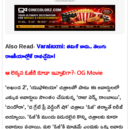
- Advertisement -
Also Read-
Varalaxmi: తమిళ్ కాదు.. తెలుగు
రాజకీయాల్లోకే రావచ్చేమో!
ఆ లెక్కన ఓజీకి కూడా ఇవ్వాలిగా?- OG Movie
‘అఖండ 2’, ‘యుఫోరియా’ చిత్రాలతో పాటు ఈ అవార్డులలో
ఎక్కువ అవార్డులు సొంతం చేసుకున్న ‘రాజు వెడ్స్ రాంబాయి’,
‘దండోరా’, ‘ద గ్రేట్ ప్రీ వెడ్డింగ్ షో’ చిత్రాలు ‘ఓజీ’ తర్వాతే రిలీజ్
అయ్యాయి. ‘ఓజీ’కి ముందు విడుదలైన కొన్ని చిత్రాలకు కూడా
అవార్డులు వచ్చాయి. మరి ‘ఓజీ’కి మాత్రమే ఎందుకు ఒక్క అవార్డు