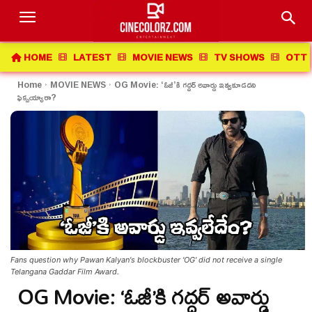
HOME
LATEST
MOVIE NEWS
TV SHOWS
OTT 
Home
MOVIE NEWS
OG Movie: ‘ఓజీ’కి గద్దర్ అవార్డు ఇవ్వకూడదని
ఫిక్సయ్యారా?
Fans question why Pawan Kalyan's blockbuster 'OG' did not receive a single
Telangana Gaddar Film Award.
OG Movie: ‘ఓజీ’కి గద్దర్ అవార్డు