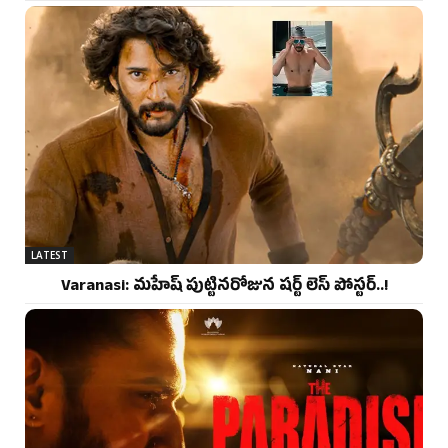
LATEST
Varanasi: మహేష్ పుట్టినరోజున షర్ట్ లెస్ పోస్టర్..!