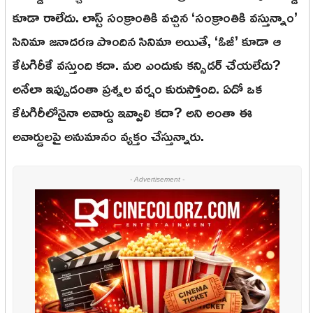
కూడా రాలేదు. లాస్ట్ సంక్రాంతికి వచ్చిన ‘సంక్రాంతికి వస్తున్నాం’
సినిమా జనాదరణ పొందిన సినిమా అయితే, ‘ఓజీ’ కూడా ఆ
కేటగిరీకే వస్తుంది కదా. మరి ఎందుకు కన్సిడర్ చేయలేదు?
అనేలా ఇప్పుడంతా ప్రశ్నల వర్షం కురుస్తోంది. ఏదో ఒక
కేటగిరీలోనైనా అవార్డు ఇవ్వాలి కదా? అని అంతా ఈ
అవార్డులపై అనుమానం వ్యక్తం చేస్తున్నారు.
- Advertisement -