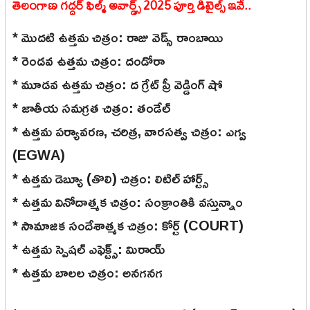
తెలంగాణ గద్దర్ ఫిల్మ్ అవార్డ్స్ 2025 పూర్తి డిటైల్స్ ఇవే..
* మొదటి ఉత్తమ చిత్రం: రాజు వెడ్స్ రాంబాయి
* రెండవ ఉత్తమ చిత్రం: దండోరా
* మూడవ ఉత్తమ చిత్రం: ద గ్రేట్ ప్రీ వెడ్డింగ్ షో
* జాతీయ సమగ్రత చిత్రం: తండేల్
* ఉత్తమ పర్యావరణ, చరిత్ర, వారసత్వ చిత్రం: ఎగ్వ
(EGWA)
* ఉత్తమ డెబ్యూ (తొలి) చిత్రం: లిటిల్ హార్ట్స్
* ఉత్తమ వినోదాత్మక చిత్రం: సంక్రాంతికి వస్తున్నాం
* సామాజిక సందేశాత్మక చిత్రం: కోర్ట్ (COURT)
* ఉత్తమ స్పెషల్ ఎఫెక్ట్స్: మిరాయ్
* ఉత్తమ బాలల చిత్రం: అనగనగ