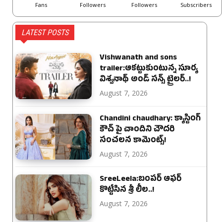
Fans
Followers
Followers
Subscribers
LATEST POSTS
Vishwanath and sons
trailer:ఆకట్టుకుంటున్న సూర్య
విశ్వనాథ్ అండ్ సన్స్ ట్రైలర్..!
August 7, 2026
Chandini chaudhary: క్యాస్టింగ్
కౌచ్ పై చాందిని చౌదరి
సంచలన కామెంట్స్!
August 7, 2026
SreeLeela:బంపర్ ఆఫర్
కొట్టేసిన శ్రీ లీల..!
August 7, 2026