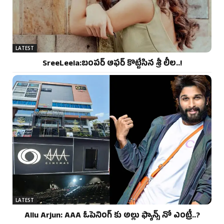
LATEST
SreeLeela:బంపర్ ఆఫర్ కొట్టేసిన శ్రీ లీల..!
LATEST
Allu Arjun: AAA ఓపెనింగ్ కు అల్లు ఫ్యాన్స్ నో ఎంట్రీ..?