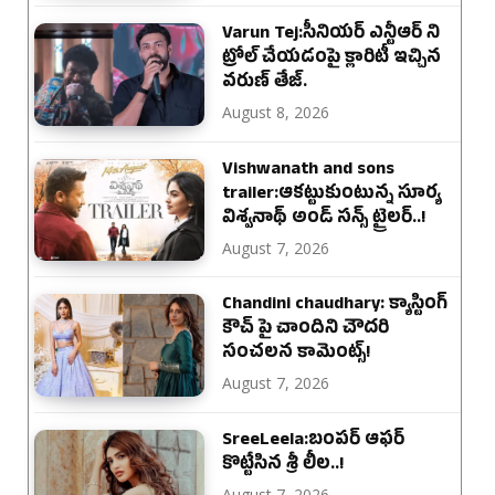
Varun Tej:సీనియర్ ఎన్టీఆర్ ని
ట్రోల్ చేయడంపై క్లారిటీ ఇచ్చిన
వరుణ్ తేజ్.
August 8, 2026
Vishwanath and sons
trailer:ఆకట్టుకుంటున్న సూర్య
విశ్వనాథ్ అండ్ సన్స్ ట్రైలర్..!
August 7, 2026
Chandini chaudhary: క్యాస్టింగ్
కౌచ్ పై చాందిని చౌదరి
సంచలన కామెంట్స్!
August 7, 2026
SreeLeela:బంపర్ ఆఫర్
కొట్టేసిన శ్రీ లీల..!
August 7, 2026