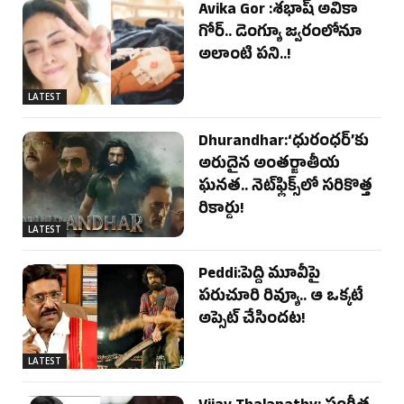
Avika Gor :శభాష్ అవికా
గోర్‌.. డెంగ్యూ జ్వరంలోనూ
అలాంటి పని..!
LATEST
Dhurandhar:‘ధురంధర్’కు
అరుదైన అంతర్జాతీయ
ఘనత.. నెట్‌ఫ్లిక్స్‌లో సరికొత్త
రికార్డు!
LATEST
Peddi:పెద్ది మూవీపై
పరుచూరి రివ్యూ.. ఆ ఒక్కటే
అప్సెట్ చేసిందట!
LATEST