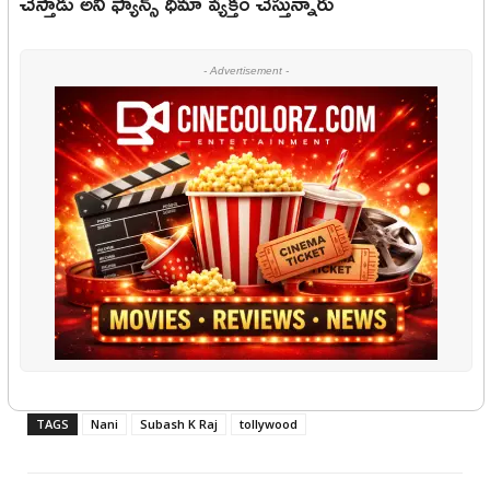
చేస్తాడు అని ఫ్యాన్స్ ధీమా వ్యక్తం చేస్తున్నారు
- Advertisement -
TAGS
Nani
Subash K Raj
tollywood