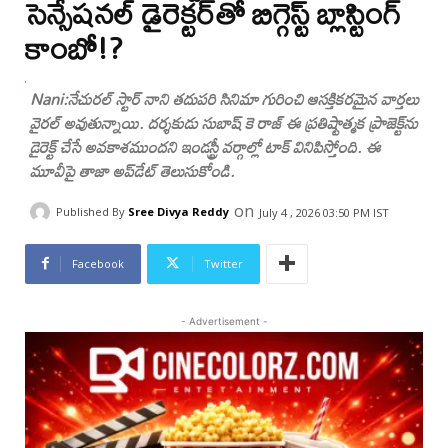
సెన్సేషనల్ డైరెక్టర్‌తో బిగ్గెస్ట్ బ్లాస్టింగ్
కాంబో!?
Nani:నేచురల్ స్టార్ నాని తదుపరి సినిమా గురించి ఆసక్తికరమైన వార్తలు
వైరల్ అవుతున్నాయి. దర్శకుడు సుబాష్ కె రాజ్ ఈ ప్రతిష్టాత్మక ప్రాజెక్ట్‌ను
డైరెక్ట్ చేసే అవకాశముందని ఇండస్ట్రీ వర్గాల్లో టాక్ వినిపిస్తోంది. ఈ
మూవీపై తాజా అప్‌డేట్ తెలుసుకోండి.
on
Published By
Sree Divya Reddy
July 4 , 2026 03:50 PM IST
Facebook
Twitter
- Advertisement -