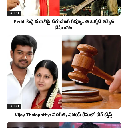
LATEST
Peddi:పెద్ది మూవీపై పరుచూరి రివ్యూ.. ఆ ఒక్కటే అప్సెట్
చేసిందట!
LATEST
Vijay Thalapathy: సంగీత, విజయ్ కేసులో బిగ్ ట్విస్ట్!