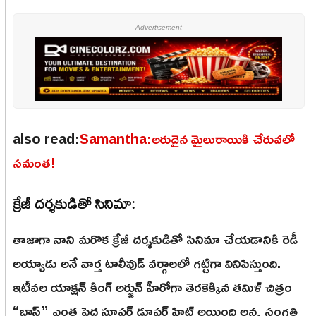
- Advertisement -
also read:
Samantha:అరుదైన మైలురాయికి చేరువలో
సమంత!
క్రేజీ దర్శకుడితో సినిమా:
తాజాగా నాని మరొక క్రేజీ దర్శకుడితో సినిమా చేయడానికి రెడీ
అయ్యాడు అనే వార్త టాలీవుడ్ వర్గాలలో గట్టిగా వినిపిస్తుంది.
ఇటీవల యాక్షన్ కింగ్ అర్జున్ హీరోగా తెరకెక్కిన తమిళ్ చిత్రం
“బ్లాస్ట్” ఎంత పెద్ద సూపర్ డూపర్ హిట్ అయింది అన్న సంగతి