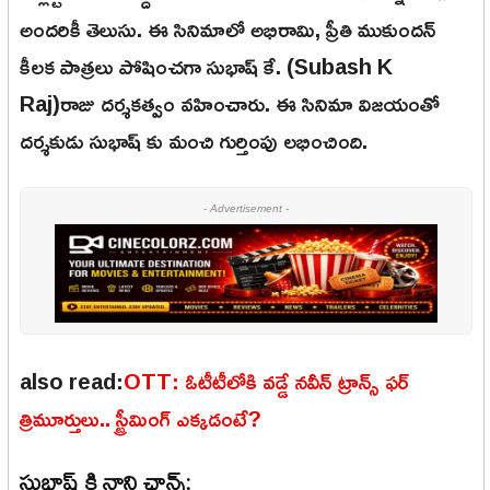
అందరికీ తెలుసు. ఈ సినిమాలో అభిరామి, ప్రీతి ముకుందన్
కీలక పాత్రలు పోషించగా సుభాష్ కే. (Subash K
Raj)రాజు దర్శకత్వం వహించారు. ఈ సినిమా విజయంతో
దర్శకుడు సుభాష్ కు మంచి గుర్తింపు లభించింది.
- Advertisement -
also read:
OTT: ఓటీటీలోకి వడ్డే నవీన్ ట్రాన్స్ ఫర్
త్రిమూర్తులు.. స్ట్రీమింగ్ ఎక్కడంటే?
సుభాష్ కి నాని ఛాన్స్: