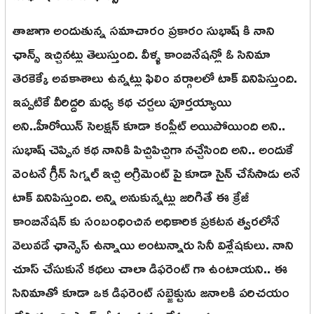
తాజాగా అందుతున్న సమాచారం ప్రకారం సుభాష్ కి నాని
ఛాన్స్ ఇచ్చినట్లు తెలుస్తుంది. వీళ్ళ కాంబినేషన్లో ఓ సినిమా
తెరకెక్కే అవకాశాలు ఉన్నట్లు ఫిలిం వర్గాలలో టాక్ వినిపిస్తుంది.
ఇప్పటికే వీరిద్దరి మధ్య కథ చర్చలు పూర్తయ్యాయి
అని..హీరోయిన్ సెలక్షన్ కూడా కంప్లీట్ అయిపోయింది అని..
సుభాష్ చెప్పిన కథ నానికి పిచ్చిపిచ్చిగా నచ్చేసింది అని.. అందుకే
వెంటనే గ్రీన్ సిగ్నల్ ఇచ్చి అగ్రిమెంట్ పై కూడా సైన్ చేసేసాడు అనే
టాక్ వినిపిస్తుంది. అన్ని అనుకున్నట్లు జరిగితే ఈ క్రేజీ
కాంబినేషన్ కు సంబంధించిన అధికారిక ప్రకటన త్వరలోనే
వెలువడే ఛాన్సెస్ ఉన్నాయి అంటున్నారు సినీ విశ్లేషకులు. నాని
చూస్ చేసుకునే కథలు చాలా డిఫరెంట్ గా ఉంటాయని.. ఈ
సినిమాతో కూడా ఒక డిఫరెంట్ సబ్జెక్టును జనాలకి పరిచయం