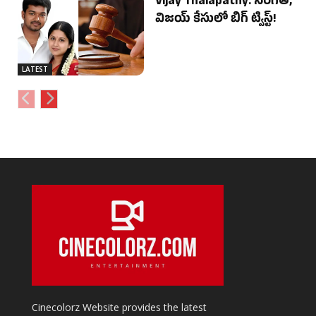
Vijay Thalapathy: సంగీత,
విజయ్ కేసులో బిగ్ ట్విస్ట్!
LATEST
Cinecolorz Website provides the latest