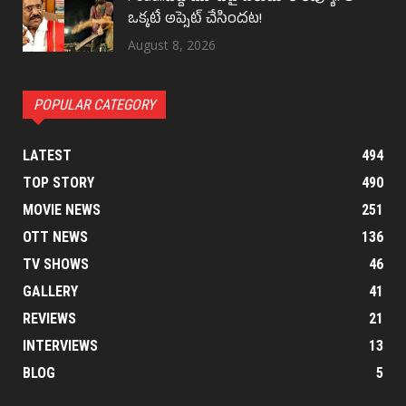
ఒక్కటే అప్సెట్ చేసిందట!
August 8, 2026
POPULAR CATEGORY
LATEST
494
TOP STORY
490
MOVIE NEWS
251
OTT NEWS
136
TV SHOWS
46
GALLERY
41
REVIEWS
21
INTERVIEWS
13
BLOG
5