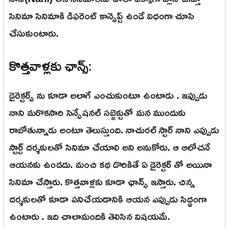
సినిమా సినిమాకి డిఫరెంట్ కాన్సెప్ట్ ఉండే విధంగా చూసి
చేసుకుంటారు.
కొత్తవాళ్లకు ఛాన్స్:
డైరెక్టర్స్ ను కూడా అలాగే ఎంచుకుంటూ ఉంటాడు . ఇప్పుడు
నాని మరొకసారి సెన్సేషనల్ సబ్జెక్టుతో మన ముందుకు
రాబోతున్నాడు అంటూ తెలుస్తుంది. నాచురల్ స్టార్ నాని ఎప్పుడు
స్టార్ట్ దర్శకులతో సినిమా చేయాలి అని అనుకోరు. ఆ ఆలోచనే
ఆయనకు ఉండదు. మంచి కథ దొరికితే ఏ డైరెక్టర్ తో అయినా
సినిమా చేస్తారు. కొత్తవాళ్లకు కూడా ఛాన్స్ ఇస్తారు. చిన్న
దర్శకులతో కూడా పనిచేయడానికి ఆయన ఎప్పుడు సిద్ధంగా
ఉంటారు . ఇది చాలామందికి తెలిసిన విషయమే.