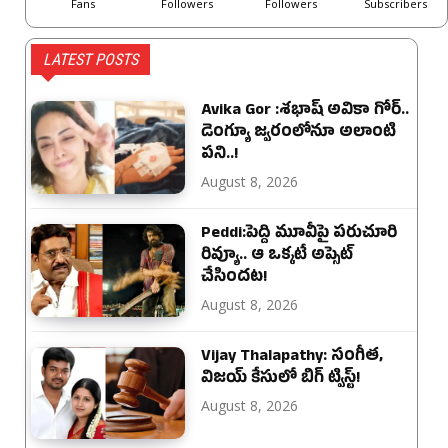
Fans
Followers
Followers
Subscribers
LATEST POSTS
Avika Gor :శభాష్ అవికా గోర్‌..
డెంగ్యూ జ్వరంలోనూ అలాంటి
పని..!
August 8, 2026
Peddi:పెద్ది మూవీపై పరుచూరి
రివ్యూ.. ఆ ఒక్కటే అప్సెట్
చేసిందట!
August 8, 2026
Vijay Thalapathy: సంగీత,
విజయ్ కేసులో బిగ్ ట్విస్ట్!
August 8, 2026