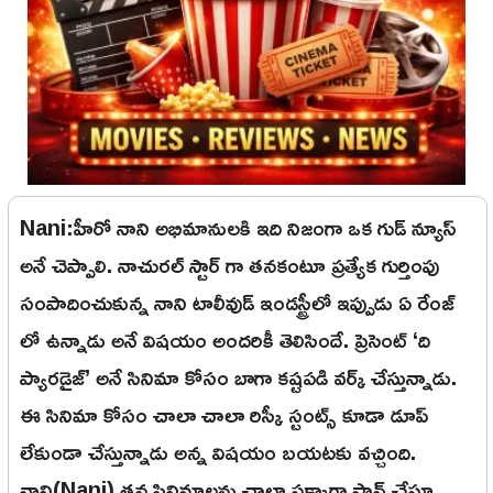
Nani:హీరో నాని అభిమానులకి ఇది నిజంగా ఒక గుడ్ న్యూస్
అనే చెప్పాలి. నాచురల్ స్టార్ గా తనకంటూ ప్రత్యేక గుర్తింపు
సంపాదించుకున్న నాని టాలీవుడ్ ఇండస్ట్రీలో ఇప్పుడు ఏ రేంజ్
లో ఉన్నాడు అనే విషయం అందరికీ తెలిసిందే. ప్రెసెంట్ ‘ది
ప్యారడైజ్’ అనే సినిమా కోసం బాగా కష్టపడి వర్క్ చేస్తున్నాడు.
ఈ సినిమా కోసం చాలా చాలా రిస్కీ స్టంట్స్ కూడా డూప్
లేకుండా చేస్తున్నాడు అన్న విషయం బయటకు వచ్చింది.
నాని(Nani) తన సినిమాలను చాలా పక్కాగా ప్లాన్ చేస్తూ