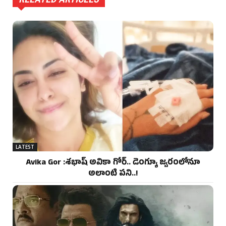
LATEST
Avika Gor :శభాష్ అవికా గోర్‌.. డెంగ్యూ జ్వరంలోనూ
అలాంటి పని..!