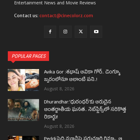
Entertainment News and Movie Reviews
Contact us:
contact@cinecolorz.com
POPULAR PAGES
Avika Gor :శభాష్ అవికా గోర్‌.. డెంగ్యూ
జ్వరంలోనూ అలాంటి పని..!
August 8, 2026
Dhurandhar:‘ధురంధర్’కు అరుదైన
అంతర్జాతీయ ఘనత.. నెట్‌ఫ్లిక్స్‌లో సరికొత్త
రికార్డు!
August 8, 2026
Peddi:పెద్ది మూవీపై పరుచూరి రివ్యూ.. ఆ