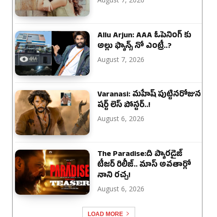
Allu Arjun: AAA ఓపెనింగ్ కు
అల్లు ఫ్యాన్స్ నో ఎంట్రీ..?
August 7, 2026
Varanasi: మహేష్ పుట్టినరోజున
షర్ట్ లెస్ పోస్టర్..!
August 6, 2026
The Paradise:ది ప్యారడైజ్
టీజర్ రిలీజ్.. మాస్ అవతార్లో
నాని రచ్చ!
August 6, 2026
LOAD MORE