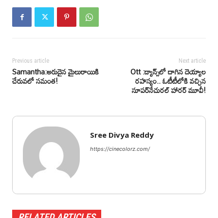
Previous article
Next article
Samantha:అరుదైన మైలురాయికి
Ott :డ్యాన్స్‌లో దాగిన దెయ్యాల
చేరువలో సమంత!
రహస్యం.. ఓటీటీలోకి వచ్చిన
సూపర్‌నేచురల్ హారర్ మూవీ!
Sree Divya Reddy
https://cinecolorz.com/
RELATED ARTICLES