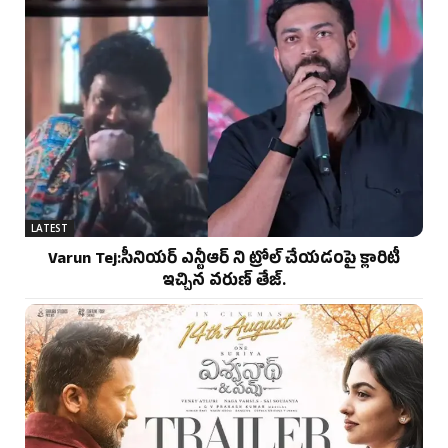
LATEST
Varun Tej:సీనియర్ ఎన్టీఆర్ ని ట్రోల్ చేయడంపై క్లారిటీ
ఇచ్చిన వరుణ్ తేజ్.