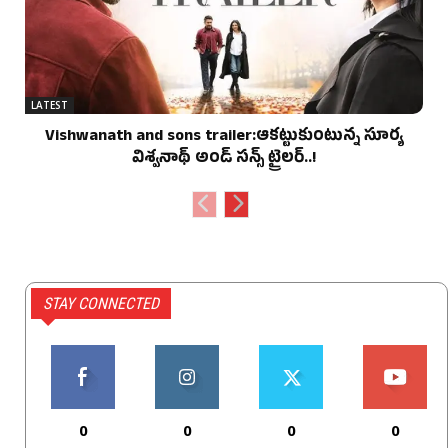
LATEST
Vishwanath and sons trailer:ఆకట్టుకుంటున్న సూర్య
విశ్వనాథ్ అండ్ సన్స్ ట్రైలర్..!
STAY CONNECTED
0
0
0
0