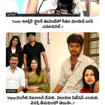
LATEST
Toxic:‘టాక్సిక్’ ట్రైలర్ ఈవెంట్‌లో గీతూ మోహన్ దాస్
ఎమోషనల్..!
LATEST
Vijay:సంగీత నిజంగానే దేవత.. విడాకుల పిటీషన్ ఎందుకు
వెనక్కి తీసుకుందో తెలుసా..?