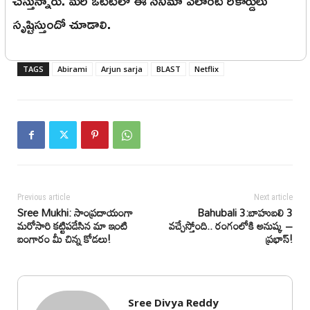
చేస్తున్నారు. మరి ఓటీటీలో ఈ సినిమా ఎలాంటి రికార్డులు
సృష్టిస్తుందో చూడాలి.
TAGS
Abirami
Arjun sarja
BLAST
Netflix
Previous article
Next article
Sree Mukhi: సాంప్రదాయంగా
Bahubali 3:బాహుబలి 3
మరోసారి కట్టిపడేసిన మా ఇంటి
వచ్చేస్తోంది.. రంగంలోకి అనుష్క –
బంగారం మీ చిన్న కోడలు!
ప్రభాస్!
Sree Divya Reddy