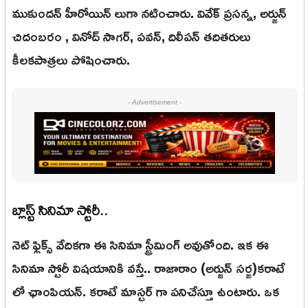
ముకుందన్ హీరోయిన్ లుగా నటించారు. వివేక్ ప్రసన్న, అర్జున్
చిదంబరం , వినోద్ సాగర్, పవన్, దిలీపన్ తదితరులు
కీలకపాత్రలు పోషించారు.
- Advertisement -
బ్లాస్ట్ సినిమా స్టోరీ..
నెట్ ఫ్లిక్స్ వేదికగా ఈ సినిమా స్ట్రీమింగ్ అవుతోంది. ఇక ఈ
సినిమా స్టోరీ విషయానికి వస్తే.. రాజారాం (అర్జున్ సర్జ)కరాటే
లో ఛాంపియన్. కరాటే మాస్టర్ గా పనిచేస్తూ ఉంటారు. ఒక