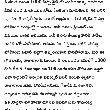
కి వరుణ్ నుంచి 1000 కోట్లు వైట్ లో పంపించాల్సి ఉంటుంది.
దీనికి వంద రూపాయల నోటు కీలకంగా మారుతుంది. ఈ పనిని
అబ్రహం కి అప్పగిస్తారు. అయితే అబ్రహం ఒక యాక్సిడెంట్ వల్ల
పోలీసుల కంట్రోల్లో ఉంటాడు. కానీ అతను క్రిమినల్ అనే
విషయం వారికి తెలియదు. కానీ తనను తీసుకెళ్లడానికి రౌడీలు
రావడంతో పోలీసులకు అనుమానం వస్తుంది. అతని చుట్టూ
పోలీసులు పహారీ పెట్టగా తప్పించుకొని పారిపోతాడు. మరి ఈ
గొడవలకు, రాజారాం కుటుంబం కి సంబంధం ఏమిటి? 1000
కోట్ల డీల్ కి సంబంధించిన 100 రూపాయల నోటు వీరి వద్దకు
ఎలా వచ్చింది? అత్యంత పవర్ఫుల్ విలన్ అయిన అబ్రహం
రాజారాంకెందుకు దొరికిపోయాడు ?అనేది మిగతా కథ.
అధ్యంతం ఆకట్టుకునే ఈ యాక్షన్ థ్రిల్లర్ ను కచ్చితంగా
ఒక్కసారైనా చూడాలని చూసిన అభిమానులు కామెంట్లు