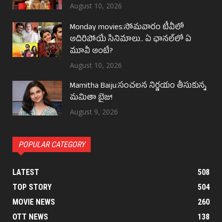
August 10, 2026
Monday movies:సోమవారం టీవీలో
అదిరిపోయే సినిమాలు.. ఏ ఛానల్‌లో ఏ
మూవీ అంటే?
August 10, 2026
Mamitha Baiju:సంచలన నిర్ణయం తీసుకున్న
మమితా బైజు!
August 9, 2026
POPULAR CATEGORY
LATEST
508
TOP STORY
504
MOVIE NEWS
260
OTT NEWS
138