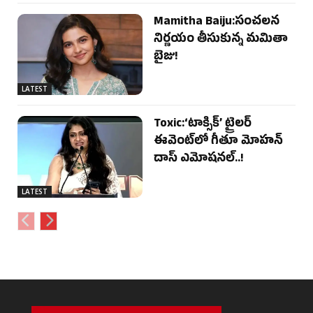
Mamitha Baiju:సంచలన
నిర్ణయం తీసుకున్న మమితా
బైజు!
LATEST
Toxic:‘టాక్సిక్’ ట్రైలర్
ఈవెంట్‌లో గీతూ మోహన్
దాస్ ఎమోషనల్..!
LATEST