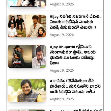
August 9, 2026
Vijay:సంగీత నిజంగానే దేవత..
విడాకుల పిటీషన్ ఎందుకు
వెనక్కి తీసుకుందో తెలుసా..?
August 9, 2026
Ajay Bhupathi :‘శ్రీనివాస
మంగాపురం’ ఫ్లాప్.. అజయ్
భూపతి మాటలకు నెటిజన్లు
ఫిదా!
August 9, 2026
Ali:‘నన్ను కరివేపాకులా తీసి
పారేశారు’.. మనసులోని బాధని
బయటపెట్టిన నటుడు అలీ..!
August 9, 2026