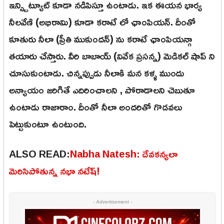
ఇన్స్టిట్యూట్ కూడా నడిపిస్తూ ఉంటాడు. ఇక ఈయన భార్య
నీలవేణి (అభిరామి) కూడా కరాటే లో ఛాంపియన్. దీంతో
కూతురు నీలా (ప్రీతి ముకుందన్) ను కరాటే ఛాంపియన్గా
తయారు చేస్తారు. వీరి బాబాయ్ (వివేక ప్రసన్న) మెడికల్ షాప్ ని
చూసుకుంటాడు. చిన్నప్పుడు నీలాకి మన కళ్ళ ముందు
అన్యాయం జరిగితే ఎదిరించాలని , పోరాడాలని చెబుతూ
ఉంటాడు రాజారాం. దీంతో నీలా అందరితో గొడవలు
పెట్టుకుంటూ ఉంటుంది.
ALSO READ:
Nabha Natesh: దేవకన్యలా
మెరిసిపోతున్న నభా నటేష్!
- Advertisement -