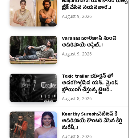
Nayanthara: యశ్ కోసం రూల్స్
బ్రేక్ చేసిన నయనతార..!
August 9, 2026
Varanasi:వారణాసి నుంచి
అదిరిపోయే అప్డేట్..!
August 9, 2026
Toxic trailer:యాక్షన్ తో
అదరగొట్టేసిన యశ్.. మైండ్
బ్లోయింగ్ చేస్తున్న ట్రైలర్..
August 8, 2026
Keerthy Suresh:నెటిజన్ కి
అదిరిపోయే కౌంటర్ వేసిన కీర్తి
సురేష్..!
August 8, 2026