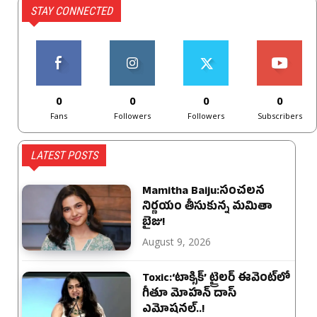
STAY CONNECTED
0
0
0
0
Fans
Followers
Followers
Subscribers
LATEST POSTS
Mamitha Baiju:సంచలన
నిర్ణయం తీసుకున్న మమితా
బైజు!
August 9, 2026
Toxic:‘టాక్సిక్’ ట్రైలర్ ఈవెంట్‌లో
గీతూ మోహన్ దాస్
ఎమోషనల్..!