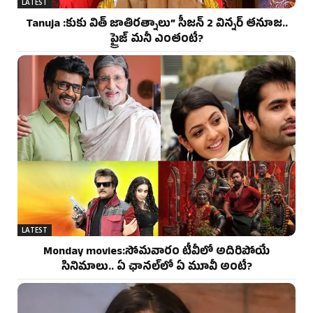
LATEST
Tanuja :కుకు విత్ జాతిరత్నాలు” సీజన్ 2 విన్నర్ తనూజ..
ప్రైజ్ మనీ ఎంతంటే?
LATEST
Monday movies:సోమవారం టీవీలో అదిరిపోయే
సినిమాలు.. ఏ ఛానల్‌లో ఏ మూవీ అంటే?