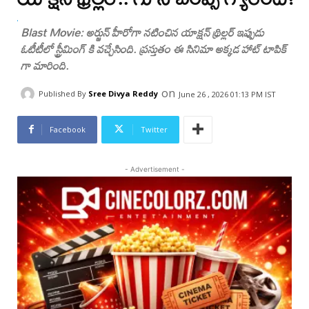
Blast Movie: అర్జున్ హీరోగా నటించిన యాక్షన్ థ్రిల్లర్ ఇప్పుడు
ఓటీటీలో స్ట్రీమింగ్ కి వచ్చేసింది. ప్రస్తుతం ఈ సినిమా అక్కడ హాట్ టాపిక్
గా మారింది.
on
Published By
Sree Divya Reddy
June 26 , 2026 01:13 PM IST
Facebook
Twitter
- Advertisement -