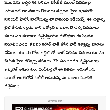
ముందుకు వచ్చిన ఈ సినిమా రిలీజ్ కి ముందే సినిమాపై
ఎటువంటి అంచనాలు లేకుండా వచ్చింది. పైగా ఇందులో
సీనియర్ హీరో, హీరోయిన్లు చాలామంది ఆడియన్స్ ఈ చిత్రాన్ని
లైట్ తీసుకున్నారు. కానీ ఒక్కోసారి ఇలాంటి చిన్న సినిమాలు
కూడా సంచలనాలు సృష్టిస్తాయని మరోసారి ఈ సినిమా
నిరూపించింది. కేవలం మౌత్ టాక్ తోనే భారీ కలెక్షన్లు వసూలు
చేసింది. రూ.15 కోట్ల బడ్జెట్ తో జరిగే సినిమా ఏకంగా రూ.75
కోట్లకు పైగా కలెక్షన్లు వసూలు చేసి సంచలనం సృష్టించింది.
ఇప్పటికే అక్కడ పలు థియేటర్లలో ఈ సినిమా ఆడుతోంది.
అయితే అంతలోనే ఓటీటీ ఆడియన్స్ ను అలరించడానికి
వచ్చేసింది.
- Advertisement -