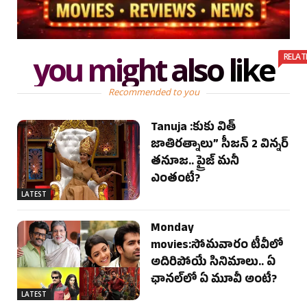
you might also like
RELAT
Recommended to you
Tanuja :కుకు విత్
జాతిరత్నాలు” సీజన్ 2 విన్నర్
తనూజ.. ప్రైజ్ మనీ
ఎంతంటే?
LATEST
Monday
movies:సోమవారం టీవీలో
అదిరిపోయే సినిమాలు.. ఏ
ఛానల్‌లో ఏ మూవీ అంటే?
LATEST