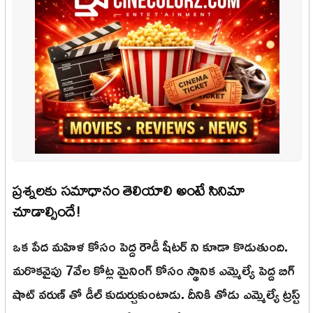
ప్రశ్నలకు సమాధానం తెలియాలి అంటే సినిమా
చూడాల్సిందే!
ఒక పేద మహిళ కోసం పెద్ద రౌడీ షీటర్ ని కూడా కొడుతుంది.
మరొకవైపు 7వేల కోట్ల మైనింగ్ కోసం స్థానిక ఎమ్మెల్యే పెద్ద బిగ్
షాట్ వరుణ్ తో డీల్ కుదుర్చుకుంటాడు. దీనికి తోడు ఎమ్మెల్యే ట్రస్ట్