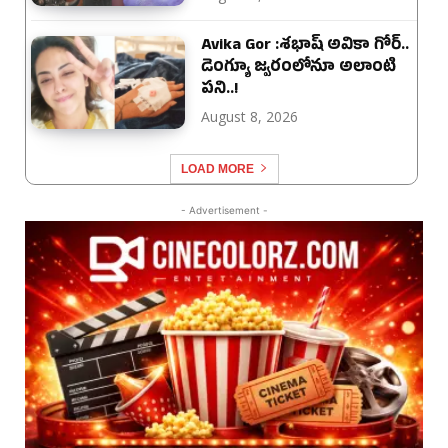
Avika Gor :శభాష్ అవికా గోర్‌..
డెంగ్యూ జ్వరంలోనూ అలాంటి
పని..!
August 8, 2026
LOAD MORE
- Advertisement -