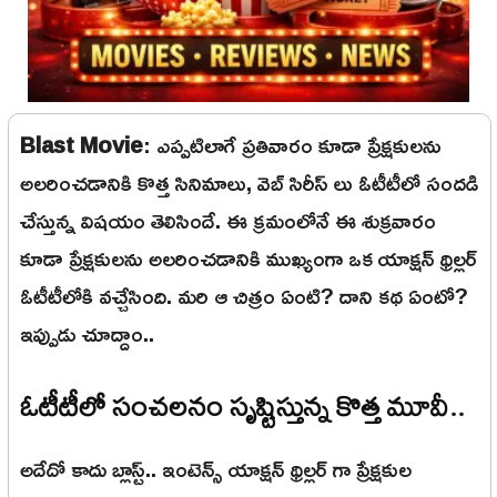
Blast Movie
: ఎప్పటిలాగే ప్రతివారం కూడా ప్రేక్షకులను
అలరించడానికి కొత్త సినిమాలు, వెబ్ సిరీస్ లు ఓటీటీలో సందడి
చేస్తున్న విషయం తెలిసిందే. ఈ క్రమంలోనే ఈ శుక్రవారం
కూడా ప్రేక్షకులను అలరించడానికి ముఖ్యంగా ఒక యాక్షన్ థ్రిల్లర్
ఓటీటీలోకి వచ్చేసింది. మరి ఆ చిత్రం ఏంటి? దాని కథ ఏంటో?
ఇప్పుడు చూద్దాం..
ఓటీటీలో సంచలనం సృష్టిస్తున్న కొత్త మూవీ..
అదేదో కాదు బ్లాస్ట్.. ఇంటెన్స్ యాక్షన్ థ్రిల్లర్ గా ప్రేక్షకుల