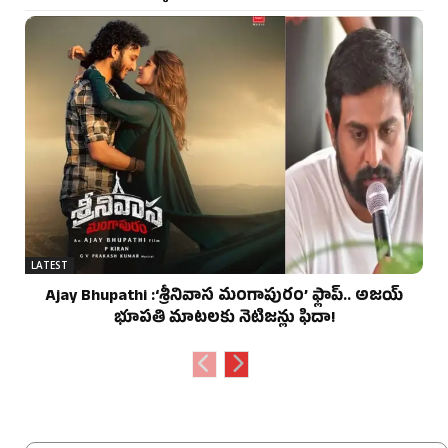
LATEST
Ajay Bhupathi :‘శ్రీనివాస మంగాపురం’ ఫ్లాప్.. అజయ్
భూపతి మాటలకు నెటిజన్లు ఫిదా!