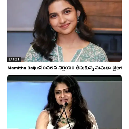
LATEST
Mamitha Baiju:సంచలన నిర్ణయం తీసుకున్న మమితా బైజు!