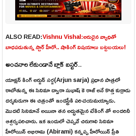
ALSO READ:
Vishnu Vishal:అరుదైన వ్యాధితో
బాధపడుతున్న స్టార్ హీరో.. షాకింగ్ విషయాలు బట్టబయలు!
అంచనాల లేకుండానే బ్లాక్ బస్టర్..
యాక్షన్ కింగ్ అర్జున్ సర్జ(Arjun sarja) ప్రధాన పాత్రలో
రాబోతున్న ఈ సినిమా ద్వారా సుభాష్ కె రాజ్ అనే కొత్త కుర్రాడు
దర్శకుడుగా ఈ చిత్రంతో ఇండస్ట్రీకి పరిచయమయ్యాడు.
మొదటి సినిమానే అయినా తన అద్భుతమైన టేకింగ్ తో అందరినీ
ఆశ్చర్యపరిచారు. ఇక ఇందులో చెప్పవే చిరుగాలి సినిమా
హీరోయిన్ అభిరామి (Abirami) కన్నప్ప హీరోయిన్ ప్రీతి