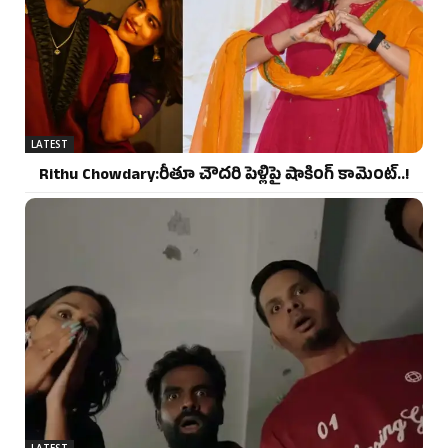
LATEST
Rithu Chowdary:రీతూ చౌదరి పెళ్లిపై షాకింగ్ కామెంట్..!
LATEST