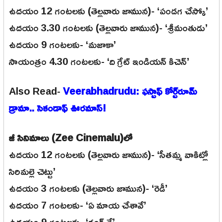
ఉదయం 12 గంటలకు (తెల్లవారు జామున)- ‘పండగ చేస్కో’
ఉదయం 3.30 గంటలకు (తెల్లవారు జామున)- ‘శ్రీమంతుడు’
ఉదయం 9 గంటలకు- ‘మజాకా’
సాయంత్రం 4.30 గంటలకు- ‘ది గ్రేట్ ఇండియన్ కిచెన్’
Also Read-
Veerabhadrudu: ఫస్టాఫ్ కోర్ట్‌రూమ్
డ్రామా.. సెకండాఫ్ ఊరమాస్!
జీ సినిమాలు (Zee Cinemalu)లో
ఉదయం 12 గంటలకు (తెల్లవారు జామున)- ‘సీతమ్మ వాకిట్లో
సిరిమల్లె చెట్టు’
ఉదయం 3 గంటలకు (తెల్లవారు జామున)- ‘రెడీ’
ఉదయం 7 గంటలకు- ‘ఏ మాయ చేశావే’
ఉదయం 9 గంటలకు- ‘రంగ్ దే’