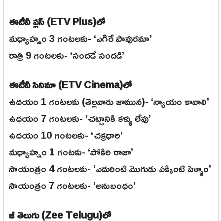
ఈటీవీ ప్లస్ (ETV Plus)లో
మధ్యాహ్నం 3 గంటలకు- ‘ఎగిరే పావురమా’
రాత్రి 9 గంటలకు- ‘సందడే సందడి’
ఈటీవీ సినిమా (ETV Cinema)లో
ఉదయం 1 గంటలకు (తెల్లవారు జామున)- ‘న్యాయం కావాలి’
ఉదయం 7 గంటలకు- ‘చట్టానికి కళ్ళు లేవు’
ఉదయం 10 గంటలకు- ‘చక్రధారి’
మధ్యాహ్నం 1 గంటకు- ‘పోకిరి రాజా’
సాయంత్రం 4 గంటలకు- ‘ఎదురింటి మొగుడు పక్కింటి పెళ్ళాం’
సాయంత్రం 7 గంటలకు- ‘అనుబంధం’
జీ తెలుగు (Zee Telugu)లో