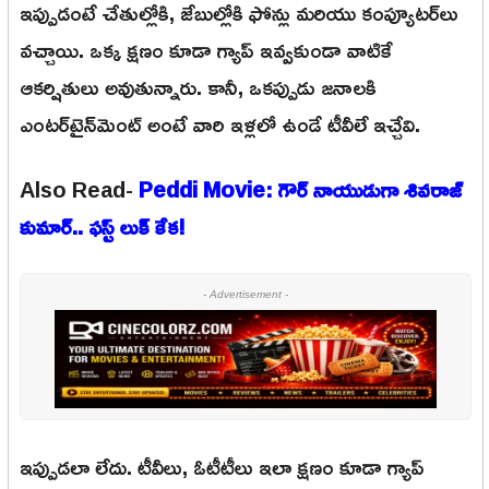
ఇప్పుడంటే చేతుల్లోకి, జేబుల్లోకి ఫోన్లు మరియు కంప్యూటర్‌లు
వచ్చాయి. ఒక్క క్షణం కూడా గ్యాప్ ఇవ్వకుండా వాటికే
ఆకర్షితులు అవుతున్నారు. కానీ, ఒకప్పుడు జనాలకి
ఎంటర్‌టైన్‌మెంట్ అంటే వారి ఇళ్లలో ఉండే టీవీలే ఇచ్చేవి.
Also Read-
Peddi Movie: గౌర్ నాయుడుగా శివరాజ్
కుమార్.. ఫస్ట్ లుక్ కేక!
- Advertisement -
ఇప్పుడలా లేదు. టీవీలు, ఓటీటీలు ఇలా క్షణం కూడా గ్యాప్