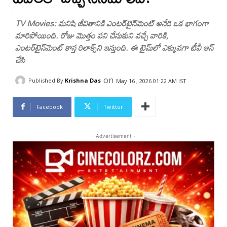
TV Movies: మనిషి జీవితానికి ఎంటర్‌టైన్‌మెంట్ అనేది ఒక భాగంగా
మారిపోయింది. రోజు మొత్తం పని చేసుకుని వచ్చే వారికి,
ఎంటర్‌టైన్‌మెంట్ కాస్త రిలాక్స్‌ని ఇస్తుంది. ఈ టైమ్‌లో ఎక్కువగా టీవీ ఆన్
చేసి
on
Published By
Krishna Das
May 16 , 2026 01:22 AM IST
Facebook
Twitter
- Advertisement -