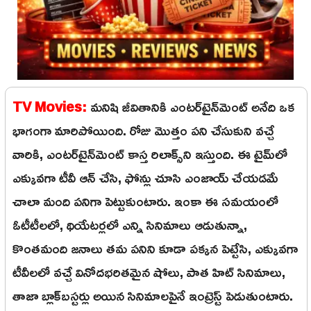
TV Movies:
మనిషి జీవితానికి ఎంటర్‌టైన్‌మెంట్ అనేది ఒక
భాగంగా మారిపోయింది. రోజు మొత్తం పని చేసుకుని వచ్చే
వారికి, ఎంటర్‌టైన్‌మెంట్ కాస్త రిలాక్స్‌ని ఇస్తుంది. ఈ టైమ్‌లో
ఎక్కువగా టీవీ ఆన్ చేసి, ఫోన్లు చూసి ఎంజాయ్ చేయడమే
చాలా మంది పనిగా పెట్టుకుంటారు. ఇంకా ఈ సమయంలో
ఓటీటీలలో, థియేటర్లలో ఎన్ని సినిమాలు ఆడుతున్నా,
కొంతమంది జనాలు తమ పనిని కూడా పక్కన పెట్టేసి, ఎక్కువగా
టీవీలలో వచ్చే వినోదభరితమైన షోలు, పాత హిట్ సినిమాలు,
తాజా బ్లాక్‌బస్టర్లు అయిన సినిమాలపైనే ఇంట్రెస్ట్ పెడుతుంటారు.