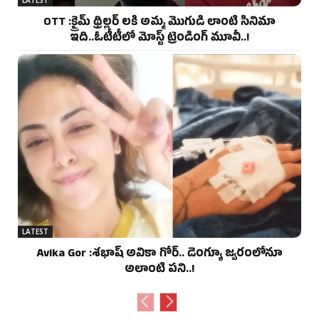
OTT :క్రైమ్ థ్రిల్లర్ లకి అమ్మ మొగుడి లాంటి సినిమా
ఇది..ఓటీటీలో మోస్ట్ ట్రెండింగ్ మూవీ..!
LATEST
Avika Gor :శభాష్ అవికా గోర్‌.. డెంగ్యూ జ్వరంలోనూ
అలాంటి పని..!