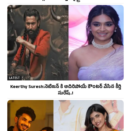
LATEST
Keerthy Suresh:నెటిజన్ కి అదిరిపోయే కౌంటర్ వేసిన కీర్తి
సురేష్..!