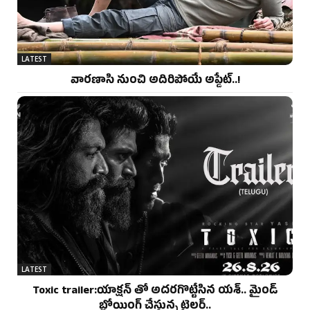
LATEST
వారణాసి నుంచి అదిరిపోయే అప్డేట్..!
LATEST
Toxic trailer:యాక్షన్ తో అదరగొట్టేసిన యశ్.. మైండ్
బ్లోయింగ్ చేస్తున్న ట్రైలర్..