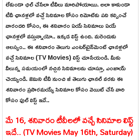
లేకుండా ఛిల్ చేసేలా టీవీలు మారిపోయాయి. అలా కాకుండా
టీవీ ఛానళ్లలో వచ్చే సినిమాల కోసం రిమోట్‌కు పని కల్పించే
వారందరి కోసం, ఈ శనివారం ఏయే సినిమాలు ఏయే
ఛానళ్లలో వస్తున్నాయో.. ఇక్కడ లిస్ట్ ఉంది. మరెందుకు
ఆలస్యం.. ఈ శనివారం తెలుగు ఎంటర్‌టైన్‌మెంట్ ఛానళ్లలో
వచ్చే సినిమాల (TV Movies) లిస్ట్ చూసేయండి. మీకు
వీలున్న సమయంలో నచ్చిన సినిమాలను చూస్తూ, ఎంజాయ్
చెయ్యండి. జెమిని టీవీ నుంచి జీ తెలుగు ఛానల్ వరకు ఈ
శనివారం ప్రసారమయ్యే సినిమాల కోసం వెయిట్ చేసే వారి
కోసం ఫుల్ లిస్ట్ ఇదే..
మే 16, శనివారం టీవీలలో వచ్చే సినిమాల లిస్ట్
ఇదే.. (TV Movies May 16th, Saturday)