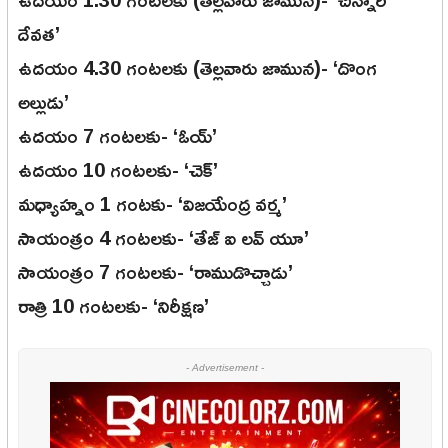
దేవత’
ఉదయం 4.30 గంటలకు (తెల్లవారు జామున)- ‘దొంగ
అల్లుడు’
ఉదయం 7 గంటలకు- ‘ఓయ్’
ఉదయం 10 గంటలకు- ‘చెక్’
మధ్యాహ్నం 1 గంటకు- ‘విజయేంద్ర వర్మ’
సాయంత్రం 4 గంటలకు- ‘తేజ్ ఐ లవ్ యూ’
సాయంత్రం 7 గంటలకు- ‘రాముడొచ్చాడు’
రాత్రి 10 గంటలకు- ‘నిరీక్షణ’
- Advertisement -