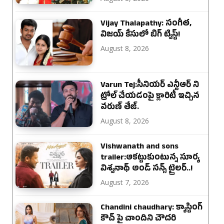
Vijay Thalapathy: సంగీత,
విజయ్ కేసులో బిగ్ ట్విస్ట్!
August 8, 2026
Varun Tej:సీనియర్ ఎన్టీఆర్ ని
ట్రోల్ చేయడంపై క్లారిటీ ఇచ్చిన
వరుణ్ తేజ్.
August 8, 2026
Vishwanath and sons
trailer:ఆకట్టుకుంటున్న సూర్య
విశ్వనాథ్ అండ్ సన్స్ ట్రైలర్..!
August 7, 2026
Chandini chaudhary: క్యాస్టింగ్
కౌచ్ పై చాందిని చౌదరి