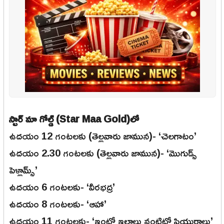
స్టార్ మా గోల్డ్ (Star Maa Gold)లో
ఉదయం 12 గంటలకు (తెల్లవారు జామున)- ‘చెలగాటం’
ఉదయం 2.30 గంటలకు (తెల్లవారు జామున)- ‘మొగుడ్స్
పెళ్లామ్స్’
ఉదయం 6 గంటలకు- ‘వీరభద్ర’
ఉదయం 8 గంటలకు- ‘ఆహా’
ఉదయం 11 గంటలకు- ‘ఇంట్లో ఇల్లాలు వంటిట్లో ప్రియురాలు’