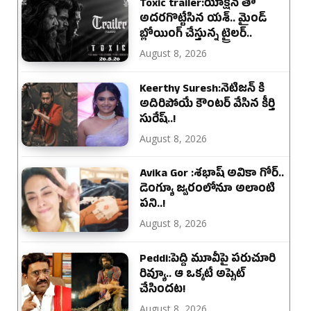
Toxic trailer:యాక్షన్ తో
అదరగొట్టేసిన యశ్.. మైండ్
బ్లోయింగ్ చేస్తున్న ట్రైలర్..
August 8, 2026
Keerthy Suresh:నెటిజన్ కి
అదిరిపోయే కౌంటర్ వేసిన కీర్తి
సురేష్..!
August 8, 2026
Avika Gor :శభాష్ అవికా గోర్‌..
డెంగ్యూ జ్వరంలోనూ అలాంటి
పని..!
August 8, 2026
Peddi:పెద్ది మూవీపై పరుచూరి
రివ్యూ.. ఆ ఒక్కటే అప్సెట్
చేసిందట!
August 8, 2026