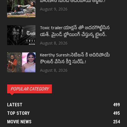
వారణాసి నుంచి అదిరిపోయే అప్డేట్..!
August 9, 2026
Toxic trailer:యాక్షన్ తో అదరగొట్టేసిన
యశ్.. మైండ్ బ్లోయింగ్ చేస్తున్న ట్రైలర్..
August 8, 2026
Keerthy Suresh:నెటిజన్ కి అదిరిపోయే
కౌంటర్ వేసిన కీర్తి సురేష్..!
August 8, 2026
POPULAR CATEGORY
LATEST
499
TOP STORY
495
MOVIE NEWS
254