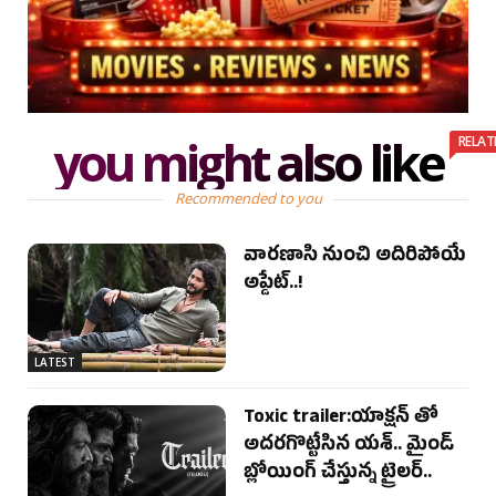
you might also like
RELAT
Recommended to you
వారణాసి నుంచి అదిరిపోయే
అప్డేట్..!
LATEST
Toxic trailer:యాక్షన్ తో
అదరగొట్టేసిన యశ్.. మైండ్
బ్లోయింగ్ చేస్తున్న ట్రైలర్..