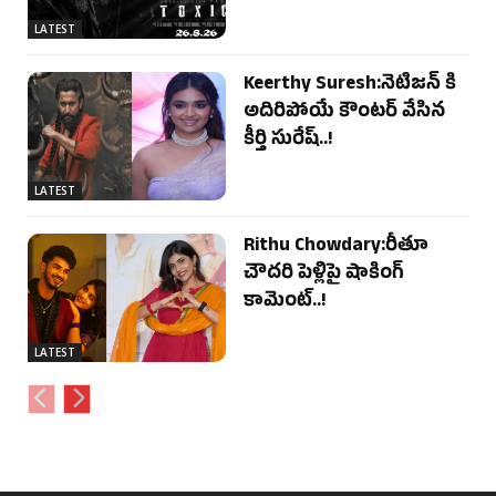
LATEST
Keerthy Suresh:నెటిజన్ కి
అదిరిపోయే కౌంటర్ వేసిన
కీర్తి సురేష్..!
LATEST
Rithu Chowdary:రీతూ
చౌదరి పెళ్లిపై షాకింగ్
కామెంట్..!
LATEST