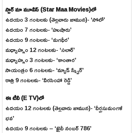
స్టార్ మా మూవీస్ (Star Maa Movies)లో
ఉదయం 3 గంటలకు (తెల్లవారు జామున)- ‘సోలో’
ఉదయం 7 గంటలకు- ‘హుషారు’
ఉదయం 9 గంటలకు- ‘మగధీర’
మధ్యాహ్నం 12 గంటలకు- ‘సలార్’
మధ్యాహ్నం 3 గంటలకు- ‘కాంతార’
సాయంత్రం 6 గంటలకు- ‘మ్యాడ్ స్క్వేర్’
రాత్రి 9 గంటలకు- ‘వీరసింహా రెడ్డి’
ఈ టీవీ (E TV)లో
ఉదయం 12 గంటలకు (తెల్లవారు జామున)- ‘దీర్ఘసుమంగళీ
భవ’
ఉదయం 9 గంటలకు – ‘ఖైదీ నంబర్ 786’