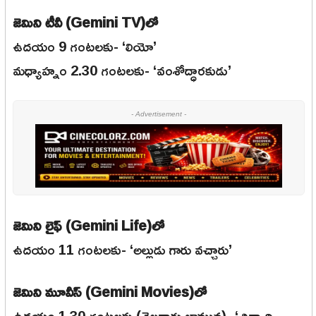
జెమిని టీవీ (Gemini TV)లో
ఉదయం 9 గంటలకు- ‘లియో’
మధ్యాహ్నం 2.30 గంటలకు- ‘వంశోద్ధారకుడు’
- Advertisement -
జెమిని లైఫ్ (Gemini Life)లో
ఉదయం 11 గంటలకు- ‘అల్లుడు గారు వచ్చారు’
జెమిని మూవీస్ (Gemini Movies)లో
ఉదయం 1.30 గంటలకు (తెల్లవారు జామున)- ‘చిన్నారి