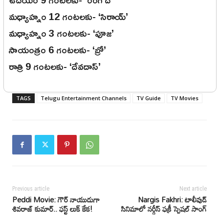
మధ్యాహ్నం 12 గంటలకు- ‘సిరాయ్’
మధ్యాహ్నం 3 గంటలకు- ‘పూజ’
సాయంత్రం 6 గంటలకు- ‘బ్రో’
రాత్రి 9 గంటలకు- ‘దేవదాస్’
TAGS
Telugu Entertainment Channels
TV Guide
TV Movies
Previous article
Next article
Peddi Movie: గౌర్ నాయుడుగా
Nargis Fakhri: టాలీవుడ్
శివరాజ్ కుమార్.. ఫస్ట్ లుక్ కేక!
సినిమాలో నర్గీస్ ఫక్రీ స్పెషల్ సాంగ్