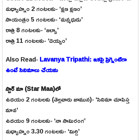
మధ్యాహ్నం 2 గంటలకు- ‘క్షణ క్షణం’
సాయంత్రం 5 గంటలకు- ‘మన్మధుడు’
రాత్రి 8 గంటలకు- ‘జల్సా’
రాత్రి 11 గంటలకు- ‘దెయ్యం’
Also Read-
Lavanya Tripathi: ఇకపై ప్రెగ్నెంట్‌గా
ఉంటే సినిమాలు చేయను
స్టార్ మా (Star Maa)లో
ఉదయం 2 గంటలకు (తెల్లవారు జామున)- ‘సినిమా చూపిస్త
మావ’
ఉదయం 9 గంటలకు- ‘నా సామిరంగ’
మధ్యాహ్నం 3.30 గంటలకు- ‘మిర్చి’