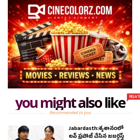
you might also like
RELAT
Recommended to you
Jabardasth:శ్మశానంలో
లవ్ ప్రపోజ్ చేసిన జబర్దస్త్