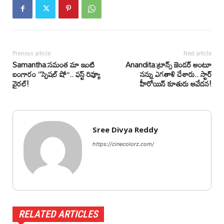
Previous article
Next article
Samantha:సమంత మా ఇంటి
Anandita:ట్రాన్స్ జెండర్ అంటూ
బంగారం “స్పెషల్ షో”.. ఫస్ట్ రివ్యూ
నన్ను ఎగతాళి చేశారు.. స్టార్
వైరల్!
హీరోయిన్ కూతురు ఆవేదన!
Sree Divya Reddy
https://cinecolorz.com/
RELATED ARTICLES