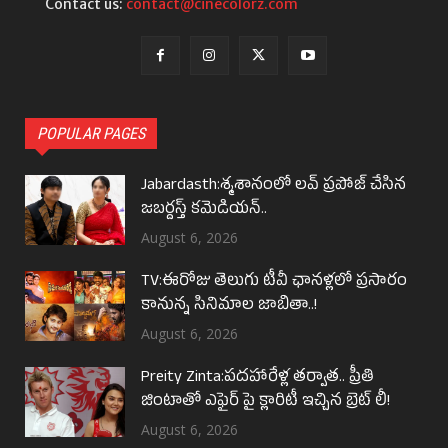
Contact us:
contact@cinecolorz.com
POPULAR PAGES
Jabardasth:శ్మశానంలో లవ్ ప్రపోజ్ చేసిన
జబర్దస్త్ కమెడియన్..
August 6, 2026
TV:ఈరోజు తెలుగు టీవీ ఛానళ్లలో ప్రసారం
కానున్న సినిమాల జాబితా..!
August 6, 2026
Preity Zinta:పదహారేళ్ల తర్వాత.. ప్రీతి
జింటాతో ఎఫైర్ పై క్లారిటీ ఇచ్చిన బ్రెట్ లీ!
August 6, 2026