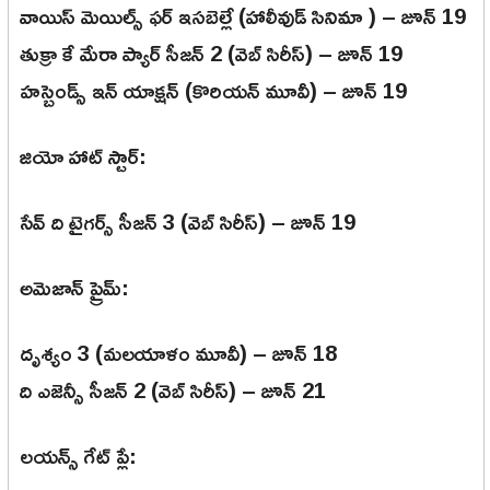
వాయిస్ మెయిల్స్ ఫర్ ఇసబెల్లే (హాలీవుడ్ సినిమా ) – జూన్ 19
తుక్రా కే మేరా ప్యార్ సీజన్ 2 (వెబ్ సిరీస్) – జూన్ 19
హస్బెండ్స్ ఇన్ యాక్షన్ (కొరియన్ మూవీ) – జూన్ 19
జియో హాట్ స్టార్:
సేవ్ ది టైగర్స్ సీజన్ 3 (వెబ్ సిరీస్) – జూన్ 19
అమెజాన్ ప్రైమ్:
దృశ్యం 3 (మలయాళం మూవీ) – జూన్ 18
ది ఎజెన్సీ సీజన్ 2 (వెబ్ సిరీస్) – జూన్ 21
లయన్స్ గేట్ ప్లే: