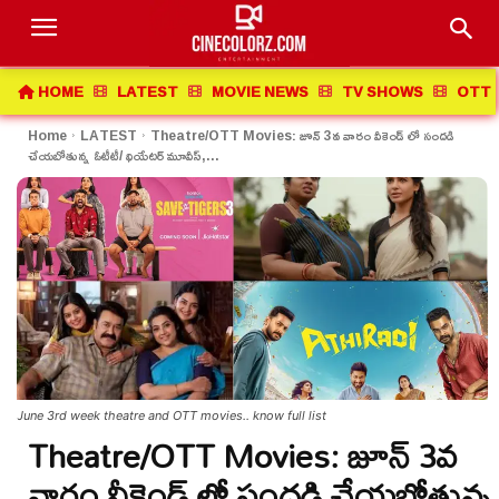
HOME
LATEST
MOVIE NEWS
TV SHOWS
OTT 
Home
LATEST
Theatre/OTT Movies: జూన్ 3వ వారం వీకెండ్ లో సందడి
చేయబోతున్న ఓటీటీ/ థియేటర్ మూవీస్,...
June 3rd week theatre and OTT movies.. know full list
Theatre/OTT Movies: జూన్ 3వ
వారం వీకెండ్ లో సందడి చేయబోతున్న