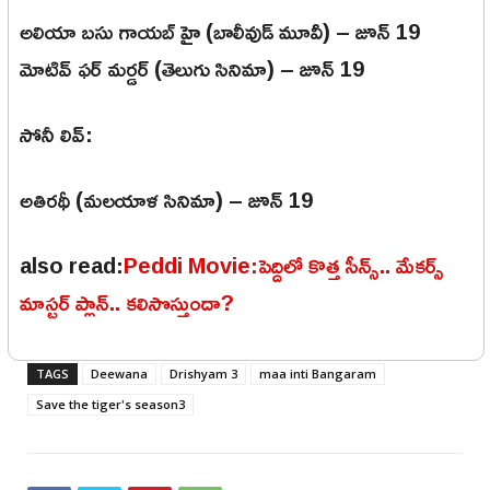
అలియా బసు గాయబ్ హై (బాలీవుడ్ మూవీ) – జూన్ 19
మోటివ్ ఫర్ మర్డర్ (తెలుగు సినిమా) – జూన్ 19
సోనీ లివ్:
అతిరథీ (మలయాళ సినిమా) – జూన్ 19
also read:
Peddi Movie:పెద్దిలో కొత్త సీన్స్.. మేకర్స్
మాస్టర్ ప్లాన్.. కలిసొస్తుందా?
TAGS
Deewana
Drishyam 3
maa inti Bangaram
Save the tiger's season3