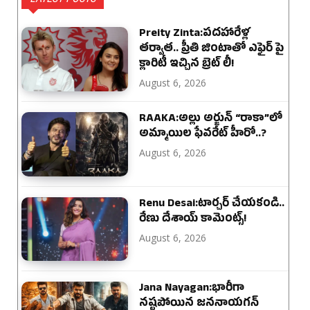
Preity Zinta:పదహారేళ్ల
తర్వాత.. ప్రీతి జింటాతో ఎఫైర్ పై
క్లారిటీ ఇచ్చిన బ్రెట్ లీ!
August 6, 2026
RAAKA:అల్లు అర్జున్ “రాకా”లో
అమ్మాయిల ఫేవరేట్ హీరో..?
August 6, 2026
Renu Desai:టార్చర్ చేయకండి..
రేణు దేశాయ్ కామెంట్స్!
August 6, 2026
Jana Nayagan:భారీగా
నష్టపోయిన జననాయగన్