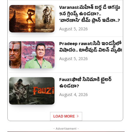
Varanasi:మహేశ్ బర్త డే ఆగస్టు
9న గ్లింప్స్ ఉండదా?..
‘వారణాసి’ టీమ్ ప్లాన్ ఇదేనా..?
August 5, 2026
Pradeep rawat:సినీ ఇండస్ట్రీలో
విషాదం.. టాలీవుడ్ విలన్ మృతి!
August 5, 2026
Fauzi:ఫౌజీ సినిమాకి ట్రైలర్
ఉండదా?
August 4, 2026
LOAD MORE
- Advertisement -