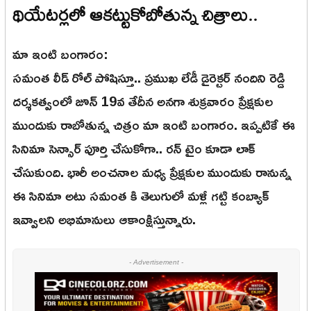
థియేటర్లలో ఆకట్టుకోబోతున్న చిత్రాలు..
మా ఇంటి బంగారం:
సమంత లీడ్ రోల్ పోషిస్తూ.. ప్రముఖ లేడీ డైరెక్టర్ నందిని రెడ్డి
దర్శకత్వంలో జూన్ 19వ తేదీన అనగా శుక్రవారం ప్రేక్షకుల
ముందుకు రాబోతున్న చిత్రం మా ఇంటి బంగారం. ఇప్పటికే ఈ
సినిమా సెన్సార్ పూర్తి చేసుకోగా.. రన్ టైం కూడా లాక్
చేసుకుంది. భారీ అంచనాల మధ్య ప్రేక్షకుల ముందుకు రానున్న
ఈ సినిమా అటు సమంత కి తెలుగులో మళ్లీ గట్టి కంబ్యాక్
ఇవ్వాలని అభిమానులు ఆకాంక్షిస్తున్నారు.
- Advertisement -