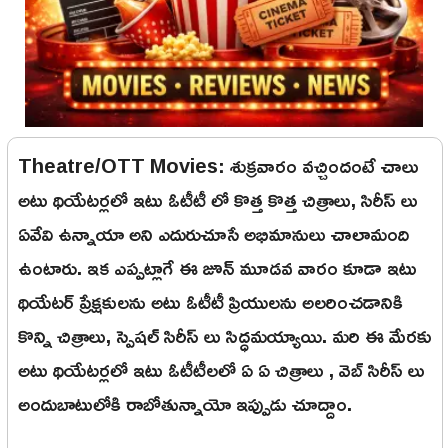
Theatre/OTT Movies: శుక్రవారం వచ్చిందంటే చాలు
అటు థియేటర్లలో ఇటు ఓటీటీ లో కొత్త కొత్త చిత్రాలు, సిరీస్ లు
ఏవేవి ఉన్నాయా అని ఎదురుచూసే అభిమానులు చాలామంది
ఉంటారు. ఇక ఎప్పట్లాగే ఈ జూన్ మూడవ వారం కూడా ఇటు
థియేటర్ ప్రేక్షకులను అటు ఓటీటీ ప్రియులను అలరించడానికి
కొన్ని చిత్రాలు, స్పెషల్ సిరీస్ లు సిద్ధమయ్యాయి. మరి ఈ మేరకు
అటు థియేటర్లలో ఇటు ఓటీటీలలో ఏ ఏ చిత్రాలు , వెబ్ సిరీస్ లు
అందుబాటులోకి రాబోతున్నాయో ఇప్పుడు చూద్దాం.