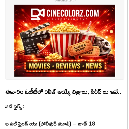
- Advertisement -
ఈవారం ఓటీటీలో రిలీజ్ అయ్యే చిత్రాలు, సీరీస్ లు ఇవే..
నెట్ ఫ్లిక్స్:
ఐ విల్ ఫైండ్ యు (హాలీవుడ్ మూవీ) – జూన్ 18