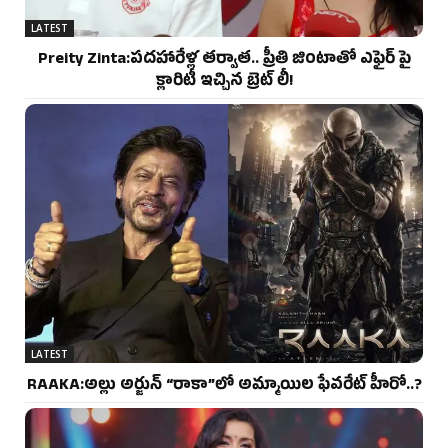
LATEST
Preity Zinta:పదహారేళ్ల తర్వాత.. ప్రీతి జింటాతో ఎఫైర్ పై
క్లారిటీ ఇచ్చిన బ్రెట్ లీ!
LATEST
RAAKA:అల్లు అర్జున్ “రాకా”లో అమ్మాయిల ఫేవరేట్ హీరో..?