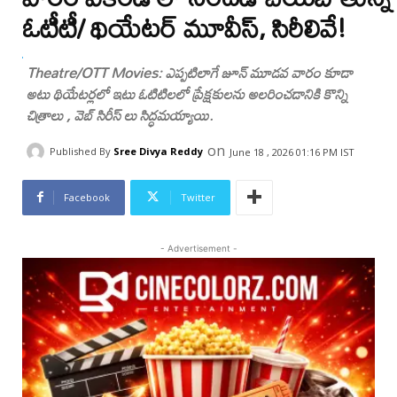
ఓటీటీ/ థియేటర్ మూవీస్, సిరీలివే!
Theatre/OTT Movies: ఎప్పటిలాగే జూన్ మూడవ వారం కూడా
అటు థియేటర్లలో ఇటు ఓటిటిలలో ప్రేక్షకులను అలరించడానికి కొన్ని
చిత్రాలు , వెబ్ సిరీస్ లు సిద్ధమయ్యాయి.
on
Published By
Sree Divya Reddy
June 18 , 2026 01:16 PM IST
Facebook
Twitter
- Advertisement -