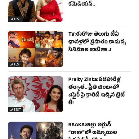
కమెడియన్..
LATEST
TV:ఈరోజు తెలుగు టీవీ
ఛానళ్లలో ప్రసారం కానున్న
సినిమాల జాబితా..!
LATEST
Preity Zinta:పదహారేళ్ల
తర్వాత.. ప్రీతి జింటాతో
ఎఫైర్ పై క్లారిటీ ఇచ్చిన బ్రెట్
లీ!
LATEST
RAAKA:అల్లు అర్జున్
“రాకా”లో అమ్మాయిల