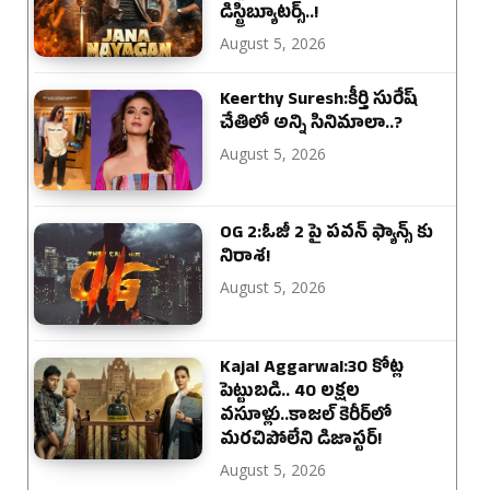
డిస్ట్రిబ్యూటర్స్..!
August 5, 2026
Keerthy Suresh:కీర్తి సురేష్
చేతిలో అన్ని సినిమాలా..?
August 5, 2026
OG 2:ఓజీ 2 పై పవన్ ఫ్యాన్స్ కు
నిరాశ!
August 5, 2026
Kajal Aggarwal:30 కోట్ల
పెట్టుబడి.. 40 లక్షల
వసూళ్లు..కాజల్ కెరీర్‌లో
మరచిపోలేని డిజాస్టర్!
August 5, 2026