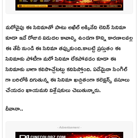
మరోవైపు ఈ సినిమాతో పాటు అఖిల్ అక్కినేని లెనిన్ సినిమా
కూడా ఇదే రోజున విడుదల కావాల్సి ఉండగా కొన్ని కారణాలవల్ల
ఈ తేదీ నుండి ఈ సినిమా తప్పుకుంది.కాబట్టి ప్రస్తుతం ఈ
సినిమాకు పోటీగా మరో సినిమా లేకపోవడం కూడా ఈ
సినిమాకు బాగా కలిసొచ్చేటట్టు కనిపిస్తోంది. ఏదేమైనా సింగిల్
గా బరిలోకి దిగుతున్న ఈ సినిమా ఖచ్చితంగా కలెక్షన్స్ వసూలు
చేయడం ఖాయమని విశ్లేషకులు చెబుతున్నారు.
దీవానా..
- Advertisement -