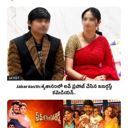
LATEST
Jabardasth:శ్మశానంలో లవ్ ప్రపోజ్ చేసిన జబర్దస్త్
కమెడియన్..