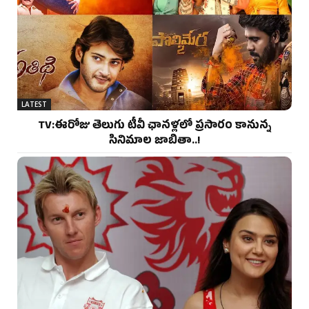
LATEST
TV:ఈరోజు తెలుగు టీవీ ఛానళ్లలో ప్రసారం కానున్న
సినిమాల జాబితా..!