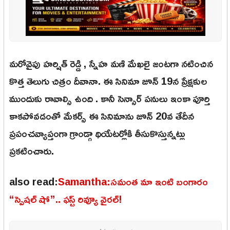
మరోవైపు హర్షిత్ రెడ్డి , స్నేహ మణి మేఖలై జంటగా నటించిన
కొత్త తెలుగు చిత్రం దీవానా. ఈ సినిమా జూన్ 19న ప్రేక్షకుల
ముందుకు రావాల్సి ఉంది . కానీ సెన్సార్ పనులు ఇంకా పూర్తి
కాకపోవడంతో మేకర్స్ ఈ సినిమాను జూన్ 20వ తేదీన
ప్రపంచవ్యాప్తంగా గ్రాండ్గా థియేటర్లోకి తీసుకొస్తున్నట్లు
ప్రకటించారు.
also read:
Samantha:సమంత మా ఇంటి బంగారం
“స్పెషల్ షో”.. ఫస్ట్ రివ్యూ వైరల్!