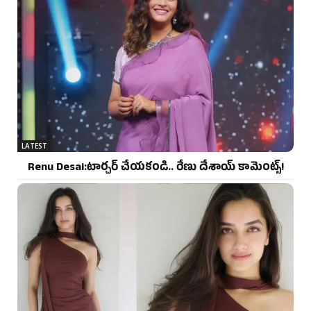
LATEST
Renu Desai:టార్చర్ చేయకండి.. రేణు దేశాయ్ కామెంట్స్!