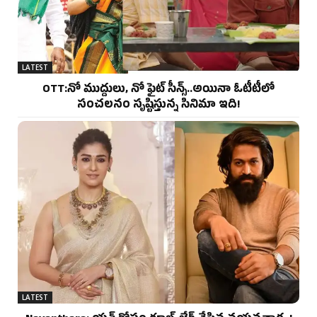
LATEST
OTT:నో ముద్దులు, నో ఫైట్ సీన్స్..అయినా ఓటీటీలో
సంచలనం సృష్టిస్తున్న సినిమా ఇది!
LATEST