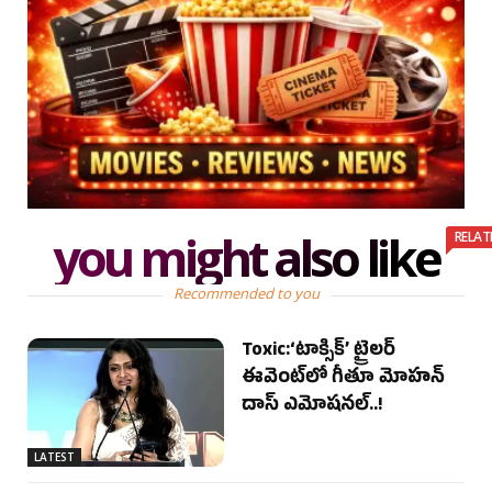
you might also like
RELAT
Recommended to you
Toxic:‘టాక్సిక్’ ట్రైలర్
ఈవెంట్‌లో గీతూ మోహన్
దాస్ ఎమోషనల్..!
LATEST