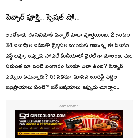
సెన్సార్ పూర్తీ.. స్పెషల్ షో..
అంతేకాదు ఈ సినిమాకి సెన్సార్ కూడా పూర్తయింది. 2 గంటల
34 నిమిషాల నిడివితో ప్రేక్షకుల ముందుకు రానున్న ఈ సినిమా
ఫస్ట్ రివ్యూ ఇప్పుడు సోషల్ మీడియాలో వైరల్ గా మారింది. మరి
సమంత మా ఇంటి బంగారం సినిమా ఎలా ఉంది? సెన్సార్
సభ్యులు ఏమన్నారు? ఈ సినిమా చూసిన ఇండస్ట్రీ పెద్దల
అభిప్రాయాలు ఏంటి? అనే విషయాలు ఇప్పుడు చూద్దాం..
- Advertisement -