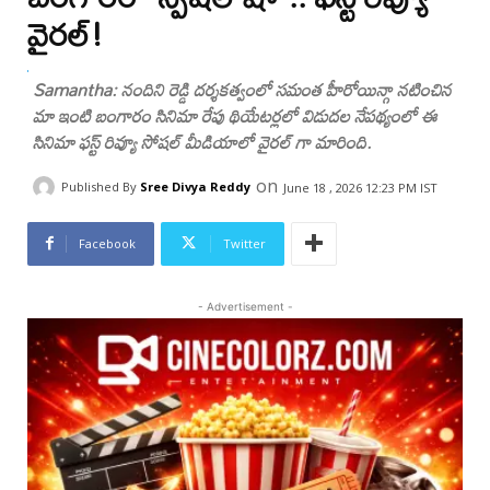
వైరల్!
Samantha: నందిని రెడ్డి దర్శకత్వంలో సమంత హీరోయిన్గా నటించిన
మా ఇంటి బంగారం సినిమా రేపు థియేటర్లలో విడుదల నేపథ్యంలో ఈ
సినిమా ఫస్ట్ రివ్యూ సోషల్ మీడియాలో వైరల్ గా మారింది.
on
Published By
Sree Divya Reddy
June 18 , 2026 12:23 PM IST
Facebook
Twitter
- Advertisement -