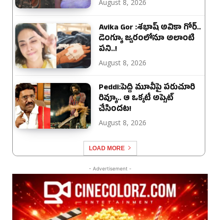
August 8, 2026
Avika Gor :శభాష్ అవికా గోర్‌..
డెంగ్యూ జ్వరంలోనూ అలాంటి
పని..!
August 8, 2026
Peddi:పెద్ది మూవీపై పరుచూరి
రివ్యూ.. ఆ ఒక్కటే అప్సెట్
చేసిందట!
August 8, 2026
LOAD MORE
- Advertisement -