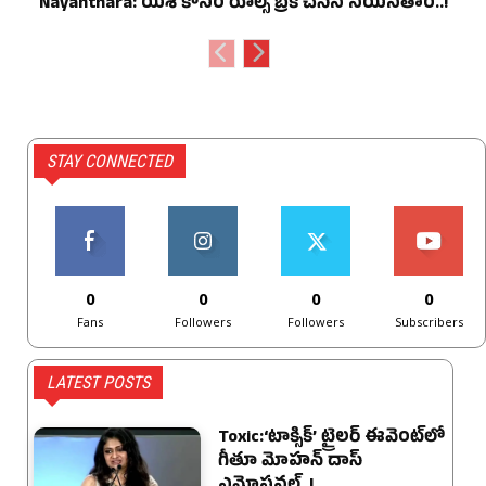
Nayanthara: యశ్ కోసం రూల్స్ బ్రేక్ చేసిన నయనతార..!
STAY CONNECTED
0
0
0
0
Fans
Followers
Followers
Subscribers
LATEST POSTS
Toxic:‘టాక్సిక్’ ట్రైలర్ ఈవెంట్‌లో
గీతూ మోహన్ దాస్