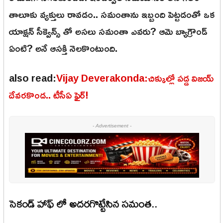
తాలూకు వ్యక్తులు రావడం.. సమంతాను ఇబ్బంది పెట్టడంతో ఒక
యాక్షన్ సీక్వెన్స్ తో అసలు సమంతా ఎవరు? ఆమె బ్యాగ్రౌండ్
ఏంటి? అనే ఆసక్తి నెలకొంటుంది.
also read:
Vijay Deverakonda:చిక్కుల్లో పడ్డ విజయ్
దేవరకొండ.. టీసీఏ ఫైర్!
- Advertisement -
సెకండ్ హాఫ్ లో అదరగొట్టేసిన సమంత..