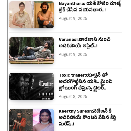
Nayanthara: యశ్ కోసం రూల్స్
బ్రేక్ చేసిన నయనతార..!
August 9, 2026
Varanasi:వారణాసి నుంచి
అదిరిపోయే అప్డేట్..!
August 9, 2026
Toxic trailer:యాక్షన్ తో
అదరగొట్టేసిన యశ్.. మైండ్
బ్లోయింగ్ చేస్తున్న ట్రైలర్..
August 8, 2026
Keerthy Suresh:నెటిజన్ కి
అదిరిపోయే కౌంటర్ వేసిన కీర్తి
సురేష్..!