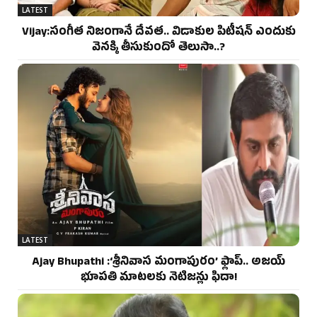
LATEST
Vijay:సంగీత నిజంగానే దేవత.. విడాకుల పిటీషన్ ఎందుకు
వెనక్కి తీసుకుందో తెలుసా..?
LATEST
Ajay Bhupathi :‘శ్రీనివాస మంగాపురం’ ఫ్లాప్.. అజయ్
భూపతి మాటలకు నెటిజన్లు ఫిదా!