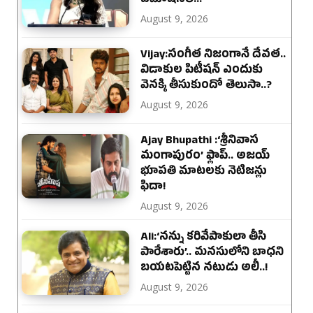
ఎమోషనల్..!
August 9, 2026
Vijay:సంగీత నిజంగానే దేవత..
విడాకుల పిటీషన్ ఎందుకు
వెనక్కి తీసుకుందో తెలుసా..?
August 9, 2026
Ajay Bhupathi :‘శ్రీనివాస
మంగాపురం’ ఫ్లాప్.. అజయ్
భూపతి మాటలకు నెటిజన్లు
ఫిదా!
August 9, 2026
Ali:‘నన్ను కరివేపాకులా తీసి
పారేశారు’.. మనసులోని బాధని
బయటపెట్టిన నటుడు అలీ..!
August 9, 2026