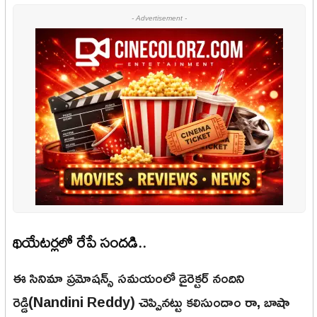
- Advertisement -
థియేటర్లలో రేపే సందడి..
ఈ సినిమా ప్రమోషన్స్ సమయంలో డైరెక్టర్ నందిని
రెడ్డి(Nandini Reddy) చెప్పినట్టు కలిసుందాం రా, బాషా