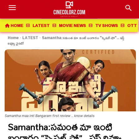
HOME
LATEST
MOVIE NEWS
TV SHOWS
OTT 
Home
LATEST
Samantha:సమంత మా ఇంటి బంగారం "స్పెషల్ షో".. ఫస్ట్
రివ్యూ వైరల్!
Samantha maa inti Bangaram first review .. know details
Samantha:సమంత మా ఇంటి
బంగారం “స్పెషల్ షో”.. ఫస్ట్ రివ్యూ