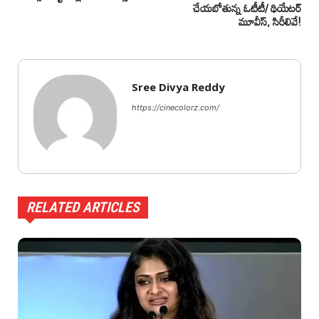
చేయబోతున్న ఓటీటీ/ థియేటర్
మూవీస్, సిరీలివే!
Sree Divya Reddy
https://cinecolorz.com/
RELATED ARTICLES