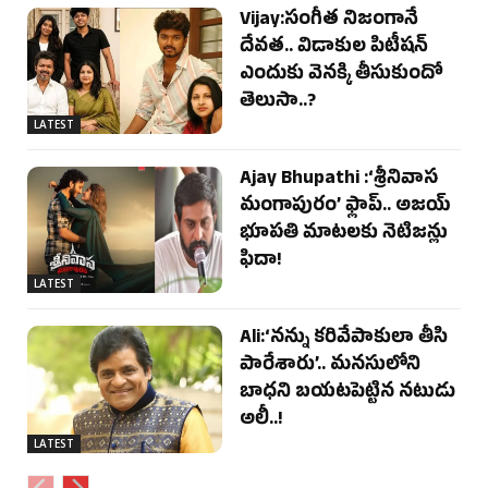
Vijay:సంగీత నిజంగానే
దేవత.. విడాకుల పిటీషన్
ఎందుకు వెనక్కి తీసుకుందో
తెలుసా..?
LATEST
Ajay Bhupathi :‘శ్రీనివాస
మంగాపురం’ ఫ్లాప్.. అజయ్
భూపతి మాటలకు నెటిజన్లు
ఫిదా!
LATEST
Ali:‘నన్ను కరివేపాకులా తీసి
పారేశారు’.. మనసులోని
బాధని బయటపెట్టిన నటుడు
అలీ..!
LATEST