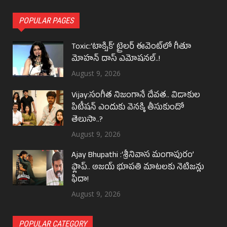
POPULAR PAGES
Toxic:‘టాక్సిక్’ ట్రైలర్ ఈవెంట్‌లో గీతూ
మోహన్ దాస్ ఎమోషనల్..!
August 9, 2026
Vijay:సంగీత నిజంగానే దేవత.. విడాకుల
పిటీషన్ ఎందుకు వెనక్కి తీసుకుందో
తెలుసా..?
August 9, 2026
Ajay Bhupathi :‘శ్రీనివాస మంగాపురం’
ఫ్లాప్.. అజయ్ భూపతి మాటలకు నెటిజన్లు
ఫిదా!
August 9, 2026
POPULAR CATEGORY