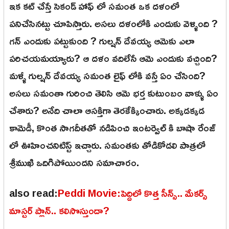
ఇక కట్ చేస్తే సెకండ్ హాఫ్ లో సమంత ఒక దళంలో
పనిచేసినట్టు చూపిస్తారు. అసలు దళంలోకి ఎందుకు వెళ్ళింది ?
గన్ ఎందుకు పట్టుకుంది ? గుల్షన్ దేవయ్య ఆమెకు ఎలా
పరిచయమయ్యారు? ఆ దళం వదిలేసే ఆమె ఎందుకు వచ్చింది?
మళ్ళీ గుల్షన్ దేవయ్య సమంత లైఫ్ లోకి వస్తే ఏం చేసింది?
అసలు సమంతా గురించి తెలిసి ఆమె భర్త కుటుంబం వాళ్ళు ఏం
చేశారు? అనేది చాలా ఆసక్తిగా తెరకేక్కించారు. అక్కడక్కడ
కామెడీ, కొంత సాగదీతతో నడిపించి ఇంటర్వెల్ కి బాషా రేంజ్
లో ఊహించనిటిస్ట్ ఇచ్చారు. సమంతకు తోడికోడలి పాత్రలో
శ్రీముఖి ఒదిగిపోయిందని సమాచారం.
also read:
Peddi Movie:పెద్దిలో కొత్త సీన్స్.. మేకర్స్
మాస్టర్ ప్లాన్.. కలిసొస్తుందా?