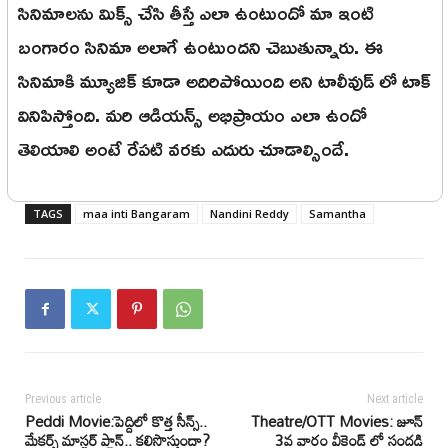
సినిమాలను మిక్స్ చేసి తీస్తే ఎలా ఉంటుందో మా ఇంటి
బంగారం సినిమా అలాగే ఉంటుందని చెబుతున్నారు. ఈ
సినిమాకి మ్యూజిక్ కూడా అదిరిపోయింది అని టాలీవుడ్ లో టాక్
వినిపిస్తోంది. మరి ఆడియన్స్ అభిప్రాయం ఎలా ఉందో
తెలియాలి అంటే రేపటి వరకు ఎదురు చూడాల్సిందే.
TAGS
maa inti Bangaram
Nandini Reddy
Samantha
Previous article
Next article
Peddi Movie:పెద్దిలో కొత్త సీన్స్..
Theatre/OTT Movies: జూన్
మేకర్స్ మాస్టర్ ప్లాన్.. కలిసొస్తుందా?
3వ వారం వీకెండ్ లో సందడి