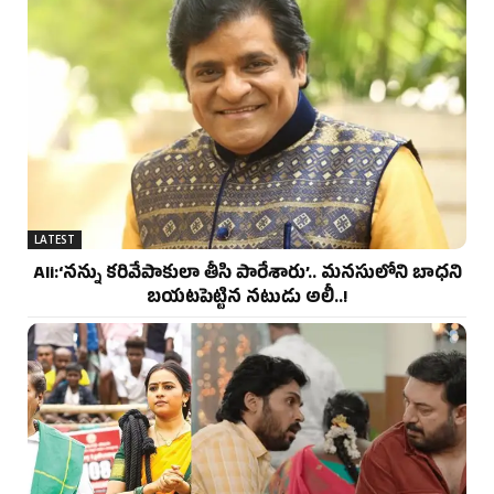
LATEST
Ali:‘నన్ను కరివేపాకులా తీసి పారేశారు’.. మనసులోని బాధని
బయటపెట్టిన నటుడు అలీ..!