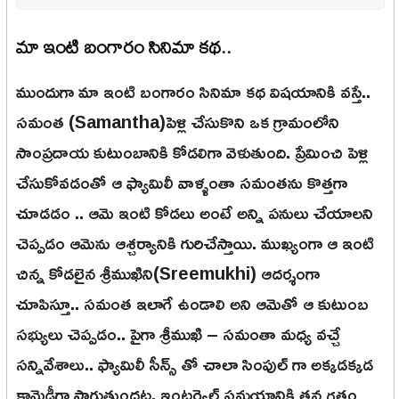
మా ఇంటి బంగారం సినిమా కథ..
ముందుగా మా ఇంటి బంగారం సినిమా కథ విషయానికి వస్తే..
సమంత (Samantha)పెళ్లి చేసుకొని ఒక గ్రామంలోని
సాంప్రదాయ కుటుంబానికి కోడలిగా వెళుతుంది. ప్రేమించి పెళ్లి
చేసుకోవడంతో ఆ ఫ్యామిలీ వాళ్ళంతా సమంతను కొత్తగా
చూడడం .. ఆమె ఇంటి కోడలు అంటే అన్ని పనులు చేయాలని
చెప్పడం ఆమెను ఆశ్చర్యానికి గురిచేస్తాయి. ముఖ్యంగా ఆ ఇంటి
చిన్న కోడలైన శ్రీముఖిని(Sreemukhi) ఆదర్శంగా
చూపిస్తూ.. సమంత ఇలాగే ఉండాలి అని ఆమెతో ఆ కుటుంబ
సభ్యులు చెప్పడం.. పైగా శ్రీముఖి – సమంతా మధ్య వచ్చే
సన్నివేశాలు.. ఫ్యామిలీ సీన్స్ తో చాలా సింపుల్ గా అక్కడక్కడ
కామెడీగా సాగుతుందట. ఇంటర్వెల్ సమయానికి తన గతం