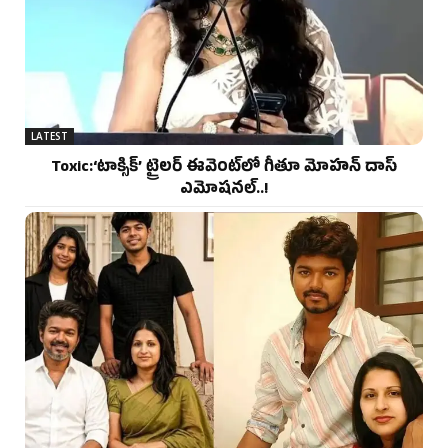
LATEST
Toxic:‘టాక్సిక్’ ట్రైలర్ ఈవెంట్‌లో గీతూ మోహన్ దాస్
ఎమోషనల్..!