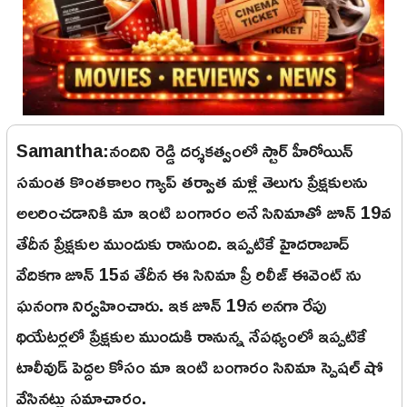
Samantha:నందిని రెడ్డి దర్శకత్వంలో స్టార్ హీరోయిన్
సమంత కొంతకాలం గ్యాప్ తర్వాత మళ్లీ తెలుగు ప్రేక్షకులను
అలరించడానికి మా ఇంటి బంగారం అనే సినిమాతో జూన్ 19వ
తేదీన ప్రేక్షకుల ముందుకు రానుంది. ఇప్పటికే హైదరాబాద్
వేదికగా జూన్ 15వ తేదీన ఈ సినిమా ప్రీ రిలీజ్ ఈవెంట్ ను
ఘనంగా నిర్వహించారు. ఇక జూన్ 19న అనగా రేపు
థియేటర్లలో ప్రేక్షకుల ముందుకి రానున్న నేపథ్యంలో ఇప్పటికే
టాలీవుడ్ పెద్దల కోసం మా ఇంటి బంగారం సినిమా స్పెషల్ షో
వేసినట్లు సమాచారం.