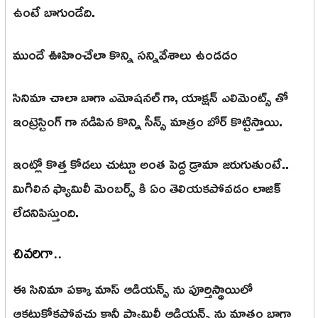
ఉంటే బాగుండేది.
ముందే ఊహించేలా కొన్ని సన్నివేశాలు ఉండడం
సినిమా చాలా బాగా ఎమోషనల్ గా, యాక్షన్ ఎలిమెంట్స్ తో
ఇంట్రెస్టింగ్ గా నడిపిన కొన్ని సీన్స్ మాత్రం బోర్ కొట్టిస్తాయి.
ఇంట్లో కొత్త కోడలు చుట్టూ అంత పెద్ద డ్రామా జరుగుతుంటే..
మిగిలిన ఫ్యామిలీ మెంబర్స్ కి ఏం తెలియకపోవడం లాజిక్
లేదనిపిస్తుంది.
చివరిగా..
ఈ సినిమా పక్కా మాస్ ఆడియన్స్ ను పూర్తిస్థాయిలో
ఆకట్టుకోకపోవచ్చు కానీ ఫ్యామిలీ ఆడియన్స్ ను మాత్రం బాగా