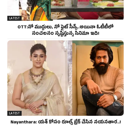
LATEST
OTT:నో ముద్దులు, నో ఫైట్ సీన్స్..అయినా ఓటీటీలో
సంచలనం సృష్టిస్తున్న సినిమా ఇది!
LATEST
Nayanthara: యశ్ కోసం రూల్స్ బ్రేక్ చేసిన నయనతార..!