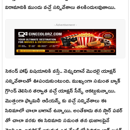
విరామానికి ముందు వచ్చే సన్నివేశాలు తలకిందులవుతాయి.
- Advertisement -
సెకండ్ హాఫ్ విషయానికి వస్తే.. నెమ్మదిగానే మొదలై యాక్షన్
సన్నివేశాలతో ఊపందుకుంటుంది. ముఖ్యంగా సమంత బ్యాక్
గ్రౌండ్ తెలిసిన తర్వాత వచ్చే యాక్షన్ సీన్స్ ఆకట్టుకున్నాయి.
మొత్తంగా ఫ్యామిలీ ఆడియన్స్ కు వచ్చే సన్నివేశాలు ఈ
సినిమాలో చాలా బాగానే ఉన్నాయి. అంతేకాదు తన స్టార్ పవర్
తో చాలా వరకు ఈ సినిమాని సమంత తన భుజాలపైనే
మోసింది. ఇకపోతే అనుకున్నంత రేంజ్ లో సినిమా బ్లాక్ బస్టర్