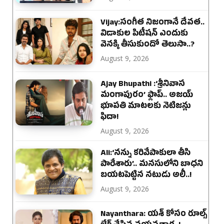
Vijay:సంగీత నిజంగానే దేవత..
విడాకుల పిటీషన్ ఎందుకు
వెనక్కి తీసుకుందో తెలుసా..?
August 9, 2026
Ajay Bhupathi :‘శ్రీనివాస
మంగాపురం’ ఫ్లాప్.. అజయ్
భూపతి మాటలకు నెటిజన్లు
ఫిదా!
August 9, 2026
Ali:‘నన్ను కరివేపాకులా తీసి
పారేశారు’.. మనసులోని బాధని
బయటపెట్టిన నటుడు అలీ..!
August 9, 2026
Nayanthara: యశ్ కోసం రూల్స్