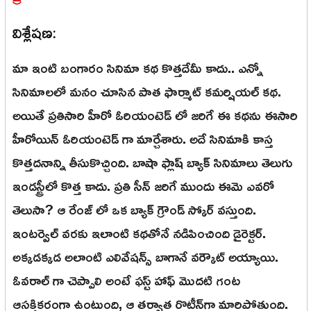
విశ్లేషణ:
మా ఇంటి బంగారం సినిమా కథ కొత్తదేమీ కాదు.. ఎన్నో
సినిమాలలో మనం చూసిన పాత ఫార్మాట్ కమర్షియల్ కథ.
అయితే ప్రతిసారి హీరో ఓరియంటెడ్ లో జరిగే ఈ కథను ఈసారి
హీరోయిన్ ఓరియంటెడ్ గా మార్చేశారు. అదే సినిమాకి కాస్త
కొత్తదనాన్ని తీసుకొచ్చింది. బాషా ఫ్లాష్ బ్యాక్ సినిమాలు తెలుగు
ఇండస్ట్రీలో కొత్త కాదు. ప్రతి సీన్ జరిగే ముందు ఈమె ఎవరో
తెలుసా? ఆ రేంజ్ లో ఒక బ్యాక్ గ్రౌండ్ స్కోర్ వస్తుంది.
ఇంటర్వెల్ వరకు ఇలాంటి కథతోనే నడిపించింది డైరెక్టర్.
అక్కడక్కడ అలాంటి ఎలివేషన్స్ బాగానే వర్కౌట్ అయ్యాయి.
ఓవరాల్ గా చెప్పాలి అంటే ఫస్ట్ హాఫ్ మొదటి గంట
ఆసక్తికరంగా ఉంటుంది, ఆ తర్వాత రొటీన్‌గా మారిపోతుంది.