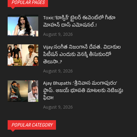
POPULAR PAGES
Toxic:‘టాక్సిక్’ ట్రైలర్ ఈవెంట్‌లో గీతూ
మోహన్ దాస్ ఎమోషనల్..!
August 9, 2026
Vijay:సంగీత నిజంగానే దేవత.. విడాకుల
పిటీషన్ ఎందుకు వెనక్కి తీసుకుందో
తెలుసా..?
August 9, 2026
Ajay Bhupathi :‘శ్రీనివాస మంగాపురం’
ఫ్లాప్.. అజయ్ భూపతి మాటలకు నెటిజన్లు
ఫిదా!
August 9, 2026
POPULAR CATEGORY