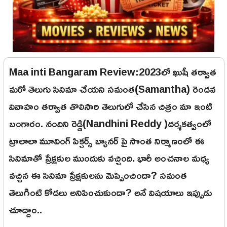
Maa inti Bangaram Review:2023లో ఖుషీ తర్వాత
మరో తెలుగు సినిమా చేయని సమంత(Samantha) రెండవ
వివాహం తర్వాత తొలిసారి తెలుగులో చేసిన చిత్రం మా ఇంటి
బంగారం. నందిని రెడ్డి(Nandhini Reddy )దర్శకత్వంలో
ట్రాలాలా మూవింగ్ పిక్చర్స్ బ్యానర్ పై సొంత నిర్మాణంలో ఈ
సినిమాతో ప్రేక్షకుల ముందుకు వచ్చింది. భారీ అంచనాల మధ్య
వచ్చిన ఈ సినిమా ప్రేక్షకులను మెప్పించిందా? సమంత
తెలుగింటి కోడలు అనిపించుకుందా? అనే విషయాలు ఇప్పుడు
చూద్దాం..