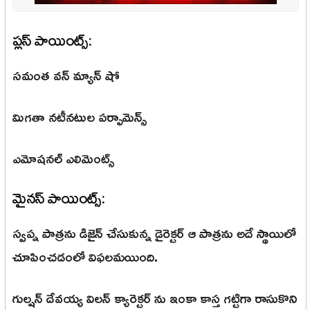
ప్లస్ పాయింట్స్:
సమంత వన్ మ్యాన్ షో
మిగతా నటీనటుల పర్ఫామెన్స్
ఎమోషనల్ ఎలిమెంట్స్
మైనస్ పాయింట్స్:
స్వప్న పాత్రను డిజైన్ చేసుకున్న డైరెక్టర్ ఆ పాత్రను అదే స్థాయిలో
చూపించడంలో విఫలమయింది.
గుల్షన్ దేవయ్య విలన్ క్యారెక్టర్ ను ఇంకా కాస్త గట్టిగా రాసుకొని