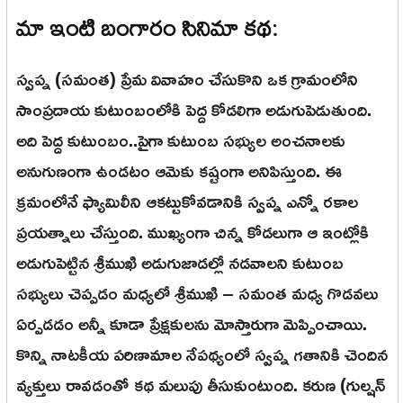
మా ఇంటి బంగారం సినిమా కథ:
స్వప్న (సమంత) ప్రేమ వివాహం చేసుకొని ఒక గ్రామంలోని
సాంప్రదాయ కుటుంబంలోకి పెద్ద కోడలిగా అడుగుపెడుతుంది.
అది పెద్ద కుటుంబం..పైగా కుటుంబ సభ్యుల అంచనాలకు
అనుగుణంగా ఉండటం ఆమెకు కష్టంగా అనిపిస్తుంది. ఈ
క్రమంలోనే ఫ్యామిలీని ఆకట్టుకోవడానికి స్వప్న ఎన్నో రకాల
ప్రయత్నాలు చేస్తుంది. ముఖ్యంగా చిన్న కోడలుగా ఆ ఇంట్లోకి
అడుగుపెట్టిన శ్రీముఖి అడుగుజాడల్లో నడవాలని కుటుంబ
సభ్యులు చెప్పడం మధ్యలో శ్రీముఖి – సమంత మధ్య గొడవలు
ఏర్పడడం అన్నీ కూడా ప్రేక్షకులను మోస్తారుగా మెప్పించాయి.
కొన్ని నాటకీయ పరిణామాల నేపథ్యంలో స్వప్న గతానికి చెందిన
వ్యక్తులు రావడంతో కథ మలుపు తీసుకుంటుంది. కరుణ (గుల్షన్