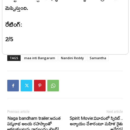
మెప్పిస్తుంది.
రేటింగ్:
2/5
TAGS
maa inti Bangaram
Nandini Reddy
Samantha
Previous article
Next article
Naga bandham trailer:అనంత
Spirit Movie:వివాదంలో స్పిరిట్..
పద్మనాభ ఆలయ రహస్యాలతో
అన్యాయం చేశారంటూ మహిళ రైతు
ఆకట్టుకుంటున్న నాగబంధం ట్రైలర్!
ఆవేదన!