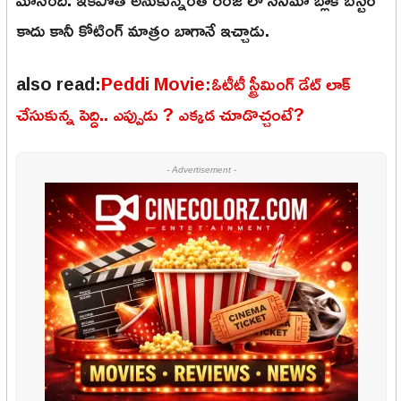
కాదు కానీ కోటింగ్ మాత్రం బాగానే ఇచ్చాడు.
also read:
Peddi Movie:ఓటీటీ స్ట్రీమింగ్ డేట్ లాక్
చేసుకున్న పెద్ది.. ఎప్పుడు ? ఎక్కడ చూడొచ్చంటే?
- Advertisement -