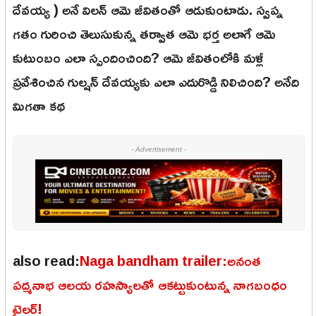
దేవయ్య ) అనే విలన్ ఆమె జీవితంతో ఆడుకుంటాడు. స్వప్న
గతం గురించి తెలుసుకున్న తర్వాత ఆమె భర్త అలాగే ఆమె
కుటుంబం ఎలా స్పందించింది? ఆమె జీవితంలోకి మళ్లీ
ప్రవేశించిన గుల్షన్ దేవయ్యకు ఎలా ఎదురొడ్డి నిలిచింది? అనేది
మిగతా కథ
- Advertisement -
also read:
Naga bandham trailer:అనంత
పద్మనాభ ఆలయ రహస్యాలతో ఆకట్టుకుంటున్న నాగబంధం
ట్రైలర్!