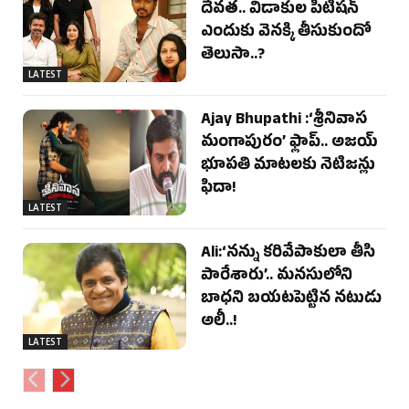
దేవత.. విడాకుల పిటీషన్
ఎందుకు వెనక్కి తీసుకుందో
తెలుసా..?
LATEST
Ajay Bhupathi :‘శ్రీనివాస
మంగాపురం’ ఫ్లాప్.. అజయ్
భూపతి మాటలకు నెటిజన్లు
ఫిదా!
LATEST
Ali:‘నన్ను కరివేపాకులా తీసి
పారేశారు’.. మనసులోని
బాధని బయటపెట్టిన నటుడు
అలీ..!
LATEST