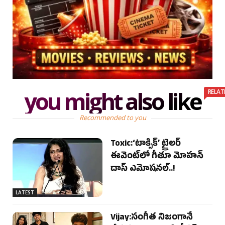
you might also like
RELAT
Recommended to you
Toxic:‘టాక్సిక్’ ట్రైలర్
ఈవెంట్‌లో గీతూ మోహన్
దాస్ ఎమోషనల్..!
LATEST
Vijay:సంగీత నిజంగానే