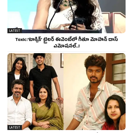
LATEST
Toxic:‘టాక్సిక్’ ట్రైలర్ ఈవెంట్‌లో గీతూ మోహన్ దాస్
ఎమోషనల్..!
LATEST