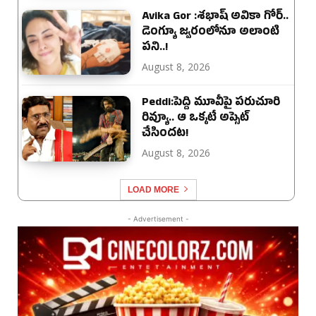
Avika Gor :శభాష్ అవికా గోర్‌..
డెంగ్యూ జ్వరంలోనూ అలాంటి
పని..!
August 8, 2026
Peddi:పెద్ది మూవీపై పరుచూరి
రివ్యూ.. ఆ ఒక్కటే అప్సెట్
చేసిందట!
August 8, 2026
LOAD MORE
- Advertisement -