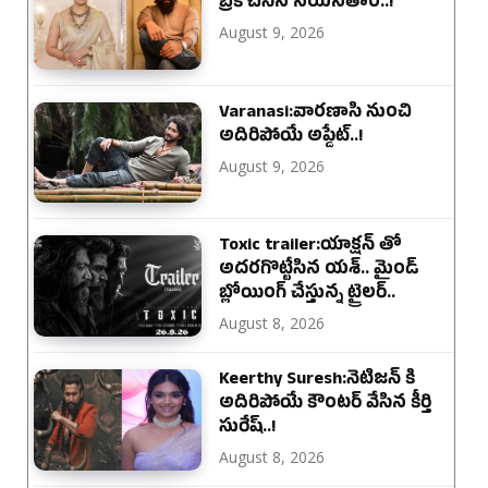
బ్రేక్ చేసిన నయనతార..!
August 9, 2026
Varanasi:వారణాసి నుంచి
అదిరిపోయే అప్డేట్..!
August 9, 2026
Toxic trailer:యాక్షన్ తో
అదరగొట్టేసిన యశ్.. మైండ్
బ్లోయింగ్ చేస్తున్న ట్రైలర్..
August 8, 2026
Keerthy Suresh:నెటిజన్ కి
అదిరిపోయే కౌంటర్ వేసిన కీర్తి
సురేష్..!
August 8, 2026