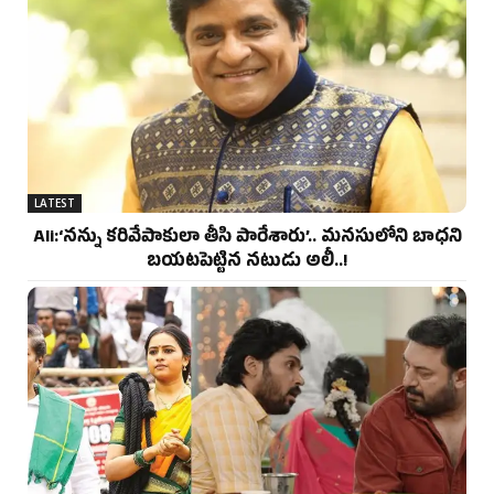
LATEST
Ali:‘నన్ను కరివేపాకులా తీసి పారేశారు’.. మనసులోని బాధని
బయటపెట్టిన నటుడు అలీ..!