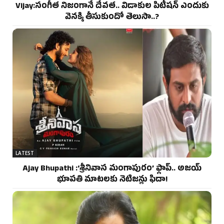
Vijay:సంగీత నిజంగానే దేవత.. విడాకుల పిటీషన్ ఎందుకు
వెనక్కి తీసుకుందో తెలుసా..?
LATEST
Ajay Bhupathi :‘శ్రీనివాస మంగాపురం’ ఫ్లాప్.. అజయ్
భూపతి మాటలకు నెటిజన్లు ఫిదా!