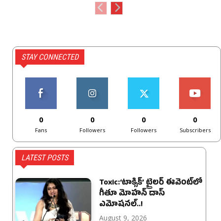
STAY CONNECTED
0
0
0
0
Fans
Followers
Followers
Subscribers
LATEST POSTS
Toxic:‘టాక్సిక్’ ట్రైలర్ ఈవెంట్‌లో
గీతూ మోహన్ దాస్
ఎమోషనల్..!
August 9, 2026