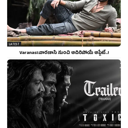
LATEST
Varanasi:వారణాసి నుంచి అదిరిపోయే అప్డేట్..!