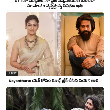
OTT:నో ముద్దులు, నో ఫైట్ సీన్స్..అయినా ఓటీటీలో
సంచలనం సృష్టిస్తున్న సినిమా ఇది!
LATEST
Nayanthara: యశ్ కోసం రూల్స్ బ్రేక్ చేసిన నయనతార..!