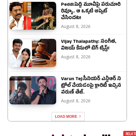
Peddi:పెద్ది మూవీపై పరుచూరి
రివ్యూ.. ఆ ఒక్కటే అప్సెట్
చేసిందట!
August 8, 2026
Vijay Thalapathy: సంగీత,
విజయ్ కేసులో బిగ్ ట్విస్ట్!
August 8, 2026
Varun Tej:సీనియర్ ఎన్టీఆర్ ని
ట్రోల్ చేయడంపై క్లారిటీ ఇచ్చిన
వరుణ్ తేజ్.
August 8, 2026
LOAD MORE
RELAT