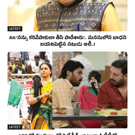
LATEST
Ali:‘నన్ను కరివేపాకులా తీసి పారేశారు’.. మనసులోని బాధని
బయటపెట్టిన నటుడు అలీ..!
LATEST