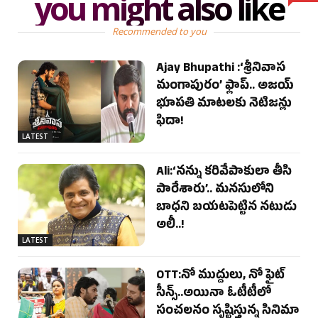
you might also like
Recommended to you
Ajay Bhupathi :‘శ్రీనివాస
మంగాపురం’ ఫ్లాప్.. అజయ్
భూపతి మాటలకు నెటిజన్లు
ఫిదా!
LATEST
Ali:‘నన్ను కరివేపాకులా తీసి
పారేశారు’.. మనసులోని
బాధని బయటపెట్టిన నటుడు
అలీ..!
LATEST
OTT:నో ముద్దులు, నో ఫైట్
సీన్స్..అయినా ఓటీటీలో
సంచలనం సృష్టిస్తున్న సినిమా