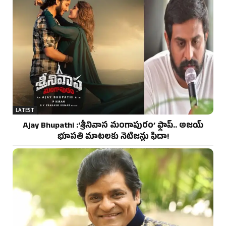
LATEST
Ajay Bhupathi :‘శ్రీనివాస మంగాపురం’ ఫ్లాప్.. అజయ్
భూపతి మాటలకు నెటిజన్లు ఫిదా!