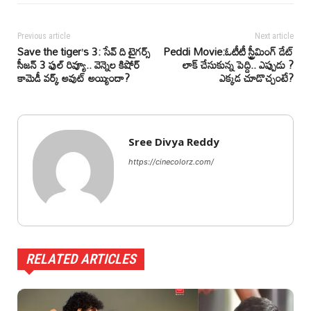
Previous article
Next article
Save the tiger’s 3: సేవ్ ది టైగర్స్
Peddi Movie:ఓటీటీ స్ట్రీమింగ్ డేట్
సీజన్ 3 ఫుల్ రివ్యూ.. వెన్నెల కిషోర్
లాక్ చేసుకున్న పెద్ది.. ఎప్పుడు ?
కామెడీ వర్క్ అవుట్ అయ్యిందా?
ఎక్కడ చూడొచ్చంటే?
Sree Divya Reddy
https://cinecolorz.com/
RELATED ARTICLES