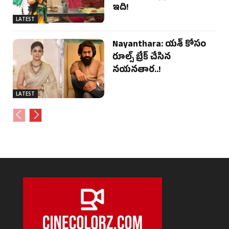
ఇది!
LATEST
Nayanthara: యశ్ కోసం
రూల్స్ బ్రేక్ చేసిన
నయనతార..!
LATEST