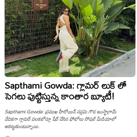
Sapthami Gowda: గ్లామర్ లుక్ లో
సెగలు పుట్టిస్తున్న కాంతార బ్యూటీ!
Sapthami Gowda: ప్రముఖ హీరోయిన్ సప్తమి గౌడ ఇంస్టాగ్రామ్
వేదికగా గ్లామర్ వలకబోస్తూ షేర్ చేసిన ఫోటోలు సోషల్ మీడియాలో
ఆకట్టుకుంటున్నాయి.