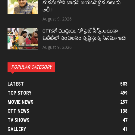
మనసులోని బాధని బయటపెట్టిన నటుడు
అలీ..!
August 9, 2026
OTT:నో ముద్దులు, నో ఫైట్ సీన్స్..అయినా
ఓటీటీలో సంచలనం సృష్టిస్తున్న సినిమా ఇది!
August 9, 2026
POPULAR CATEGORY
LATEST
503
TOP STORY
499
MOVIE NEWS
257
OTT NEWS
138
TV SHOWS
47
GALLERY
41