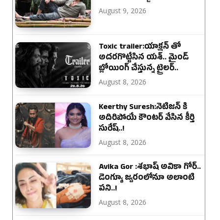
August 9, 2026
Toxic trailer:యాక్షన్ తో
అదరగొట్టేసిన యశ్.. మైండ్
బ్లోయింగ్ చేస్తున్న ట్రైలర్..
August 8, 2026
Keerthy Suresh:నెటిజన్ కి
అదిరిపోయే కౌంటర్ వేసిన కీర్తి
సురేష్..!
August 8, 2026
Avika Gor :శభాష్ అవికా గోర్‌..
డెంగ్యూ జ్వరంలోనూ అలాంటి
పని..!
August 8, 2026