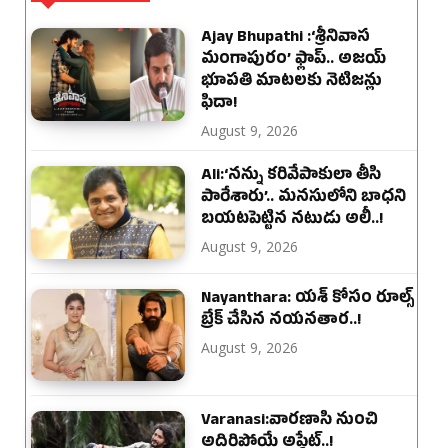
Ajay Bhupathi :‘శ్రీనివాస
మంగాపురం’ ఫ్లాప్.. అజయ్
భూపతి మాటలకు నెటిజన్లు
ఫిదా!
August 9, 2026
Ali:‘నన్ను కరివేపాకులా తీసి
పారేశారు’.. మనసులోని బాధని
బయటపెట్టిన నటుడు అలీ..!
August 9, 2026
Nayanthara: యశ్ కోసం రూల్స్
బ్రేక్ చేసిన నయనతార..!
August 9, 2026
Varanasi:వారణాసి నుంచి
అదిరిపోయే అప్డేట్..!